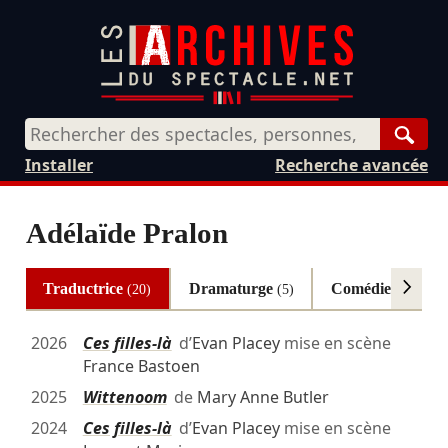
Rech
Installer
Recherche avancée
Adélaïde Pralon
Traductrice
Dramaturge
Comédienne
(20)
(5)
(5)
2026
Ces filles-là
d’
Evan Placey
mise en scène
France Bastoen
2025
Wittenoom
de
Mary Anne Butler
2024
Ces filles-là
d’
Evan Placey
mise en scène