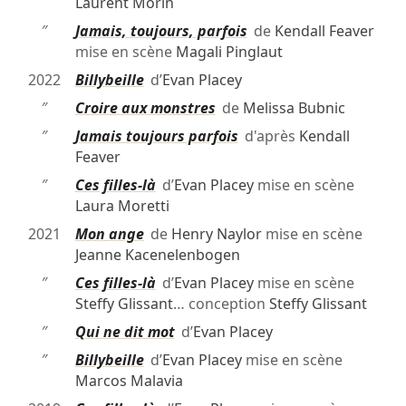
Laurent Morin
″
Jamais, toujours, parfois
de
Kendall Feaver
mise en scène
Magali Pinglaut
2022
Billybeille
d’
Evan Placey
″
Croire aux monstres
de
Melissa Bubnic
″
Jamais toujours parfois
d'après
Kendall
Feaver
″
Ces filles-là
d’
Evan Placey
mise en scène
Laura Moretti
2021
Mon ange
de
Henry Naylor
mise en scène
Jeanne Kacenelenbogen
″
Ces filles-là
d’
Evan Placey
mise en scène
Steffy Glissant
… conception
Steffy Glissant
″
Qui ne dit mot
d’
Evan Placey
″
Billybeille
d’
Evan Placey
mise en scène
Marcos Malavia