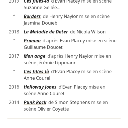
2019
Ces filles-là
d’
Evan Placey
mise en scène
Suzanne Gellée
…
″
Borders
de
Henry Naylor
mise en scène
Jasmina Douïeb
2018
La Maladie de Deter
de
Nicola Wilson
″
Pronom
d'après
Evan Placey
mise en scène
Guillaume Doucet
2017
Mon ange
d'après
Henry Naylor
mise en
scène
Jérémie Lippmann
″
Ces filles-là
d’
Evan Placey
mise en scène
Anne Courel
2016
Holloway Jones
d’
Evan Placey
mise en
scène
Anne Courel
2014
Punk Rock
de
Simon Stephens
mise en
scène
Olivier Coyette