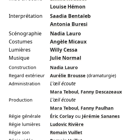
Louise Hémon
Interprétation
Saadia Bentaïeb
Antonia Buresi
Scénographie
Nadia Lauro
Costumes
Angèle Micaux
Lumières
Willy Cessa
Musique
Julie Normal
Construction
Nadia Lauro
Regard extérieur
Aurélie Brousse
(dramaturgie)
L'œil écoute
Administration
,
Mara Teboul
Fanny Descazeaux
L'œil écoute
Production
,
Mara Teboul
Fanny Paulhan
Régie générale
Éric Corlay
ou
Jérémie Sananes
Régie lumières
Ludovic Rivière
Régie son
Romain Vuillet