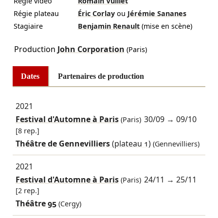
Régie vidéo
Romain Vuillet
Régie plateau
Éric Corlay
ou
Jérémie Sananes
Stagiaire
Benjamin Renault
(mise en scène)
Production
John Corporation
(Paris)
Dates
Partenaires de production
2021
Festival d'Automne à Paris
30/09
→
09/10
(Paris)
[8 rep.]
Théâtre de Gennevilliers
(plateau 1)
(Gennevilliers)
2021
Festival d'Automne à Paris
24/11
→
25/11
(Paris)
[2 rep.]
Théâtre 95
(Cergy)