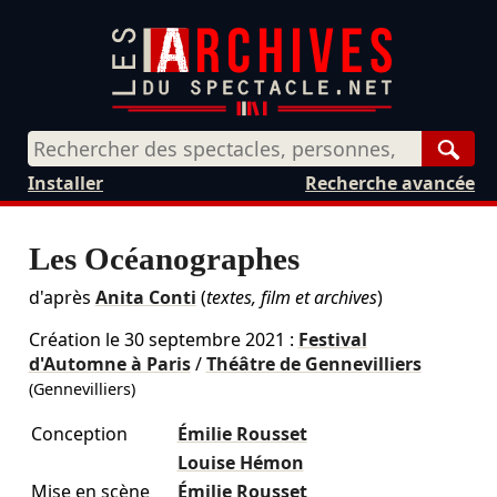
Rech
Installer
Recherche avancée
Les Océanographes
d'après
Anita Conti
(
textes, film et archives
)
Création le
30 septembre 2021
:
Festival
d'Automne à Paris
/
Théâtre de Gennevilliers
(Gennevilliers)
Conception
Émilie Rousset
Louise Hémon
Mise en scène
Émilie Rousset