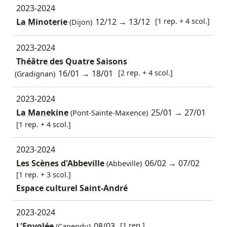
2023-2024
La Minoterie
12/12
→
13/12
[1 rep. + 4 scol.]
(Dijon)
2023-2024
Théâtre des Quatre Saisons
16/01
→
18/01
[2 rep. + 4 scol.]
(Gradignan)
2023-2024
La Manekine
25/01
→
27/01
(Pont-Sainte-Maxence)
[1 rep. + 4 scol.]
2023-2024
Les Scènes d'Abbeville
06/02
→
07/02
(Abbeville)
[1 rep. + 3 scol.]
Espace culturel Saint-André
2023-2024
L'Envolée
08/03
[1 rep.]
(Capendu)