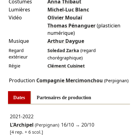
Costumes
Anna Thibaut
Lumières
Michel-Luc Blanc
Vidéo
Olivier Moulaï
Thomas Pénanguer
(plasticien
numérique)
Musique
Arthur Daygue
Regard
Soledad Zarka
(regard
extérieur
chorégraphique)
Régie
Clément Cuisinet
Production
Compagnie Mercimonchou
(Perpignan)
Dates
Partenaires de production
2021-2022
L'Archipel
16/10
→
20/10
(Perpignan)
[4 rep. + 6 scol.]