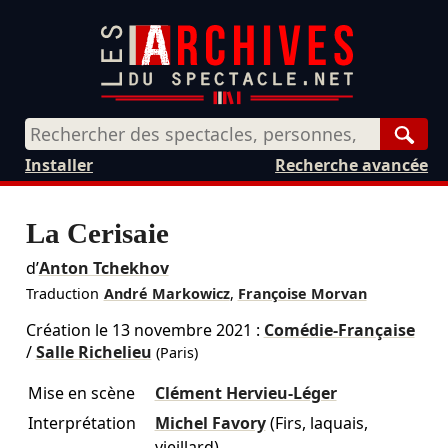
Rech
Installer
Recherche avancée
La Cerisaie
d’
Anton Tchekhov
Traduction
André Markowicz
,
Françoise Morvan
Création le
13 novembre 2021
:
Comédie-Française
/
Salle Richelieu
(Paris)
Mise en scène
Clément Hervieu-Léger
Interprétation
Michel Favory
(Firs, laquais,
vieillard)