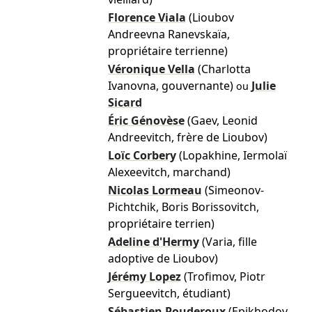
Florence Viala
(Lioubov
Andreevna Ranevskaïa,
propriétaire terrienne)
Véronique Vella
(Charlotta
Ivanovna, gouvernante)
Julie
ou
Sicard
Éric Génovèse
(Gaev, Leonid
Andreevitch, frère de Lioubov)
Loïc Corbery
(Lopakhine, Iermolaï
Alexeevitch, marchand)
Nicolas Lormeau
(Simeonov-
Pichtchik, Boris Borissovitch,
propriétaire terrien)
Adeline d'Hermy
(Varia, fille
adoptive de Lioubov)
Jérémy Lopez
(Trofimov, Piotr
Sergueevitch, étudiant)
Sébastien Pouderoux
(Epikhodov,