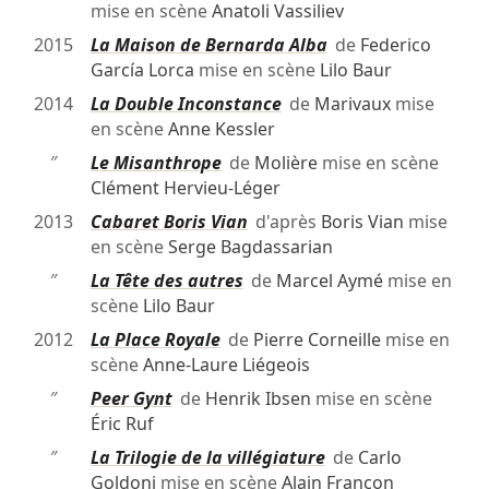
mise en scène
Anatoli Vassiliev
2015
La Maison de Bernarda Alba
de
Federico
García Lorca
mise en scène
Lilo Baur
2014
La Double Inconstance
de
Marivaux
mise
en scène
Anne Kessler
″
Le Misanthrope
de
Molière
mise en scène
Clément Hervieu-Léger
2013
Cabaret Boris Vian
d'après
Boris Vian
mise
en scène
Serge Bagdassarian
″
La Tête des autres
de
Marcel Aymé
mise en
scène
Lilo Baur
2012
La Place Royale
de
Pierre Corneille
mise en
scène
Anne-Laure Liégeois
″
Peer Gynt
de
Henrik Ibsen
mise en scène
Éric Ruf
″
La Trilogie de la villégiature
de
Carlo
Goldoni
mise en scène
Alain Françon