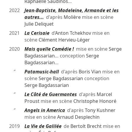
Raphaëlle Saudinos
…
2022
Jean-Baptiste, Madeleine, Armande et les
autres...
d'après
Molière
mise en scène
Julie Deliquet
2021
La Cerisaie
d’
Anton Tchekhov
mise en
scène
Clément Hervieu-Léger
2020
Mais quelle Comédie !
mise en scène
Serge
Bagdassarian
… conception
Serge
Bagdassarian
…
″
Patamusic-hall
d'après
Boris Vian
mise en
scène
Serge Bagdassarian
conception
Serge Bagdassarian
″
Le Côté de Guermantes
d'après
Marcel
Proust
mise en scène
Christophe Honoré
″
Angels in America
d'après
Tony Kushner
mise en scène
Arnaud Desplechin
2019
La Vie de Galilée
de
Bertolt Brecht
mise en