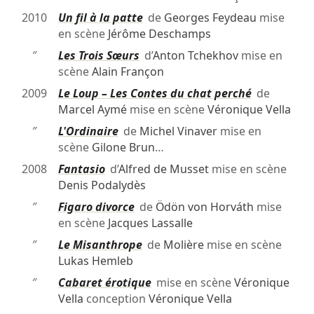
2010
Un fil à la patte
de
Georges Feydeau
mise
en scène
Jérôme Deschamps
″
Les Trois Sœurs
d’
Anton Tchekhov
mise en
scène
Alain Françon
2009
Le Loup – Les Contes du chat perché
de
Marcel Aymé
mise en scène
Véronique Vella
″
L'Ordinaire
de
Michel Vinaver
mise en
scène
Gilone Brun
…
2008
Fantasio
d’
Alfred de Musset
mise en scène
Denis Podalydès
″
Figaro divorce
de
Ödön von Horváth
mise
en scène
Jacques Lassalle
″
Le Misanthrope
de
Molière
mise en scène
Lukas Hemleb
″
Cabaret érotique
mise en scène
Véronique
Vella
conception
Véronique Vella