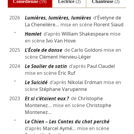
Comédienne
Lectrice
Chanteuse
(59)
(2)
(2)
2026
Lumières, lumières, lumières
d’
Évelyne de
La Chenelière
… mise en scène
Florent Siaud
″
Hamlet
d'après
William Shakespeare
mise
en scène
Ivo Van Hove
2025
L'École de danse
de
Carlo Goldoni
mise en
scène
Clément Hervieu-Léger
2024
Le Soulier de satin
d'après
Paul Claudel
mise en scène
Éric Ruf
″
Le Suicidé
d'après
Nikolaï Erdman
mise en
scène
Stéphane Varupenne
2023
Et si c'étaient eux ?
de
Christophe
Montenez
… mise en scène
Christophe
Montenez
…
″
Le Chien – Les Contes du chat perché
d'après
Marcel Aymé
… mise en scène