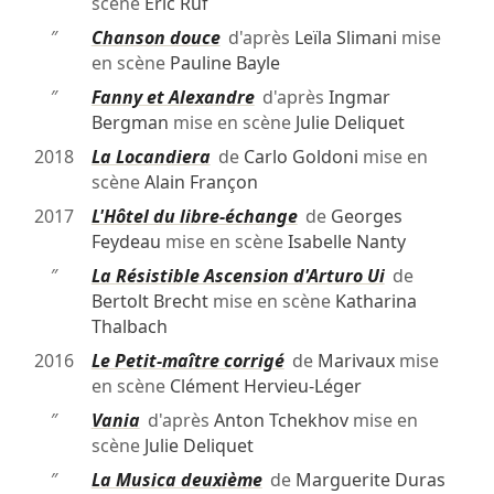
scène
Éric Ruf
″
Chanson douce
d'après
Leïla Slimani
mise
en scène
Pauline Bayle
″
Fanny et Alexandre
d'après
Ingmar
Bergman
mise en scène
Julie Deliquet
2018
La Locandiera
de
Carlo Goldoni
mise en
scène
Alain Françon
2017
L'Hôtel du libre-échange
de
Georges
Feydeau
mise en scène
Isabelle Nanty
″
La Résistible Ascension d'Arturo Ui
de
Bertolt Brecht
mise en scène
Katharina
Thalbach
2016
Le Petit-maître corrigé
de
Marivaux
mise
en scène
Clément Hervieu-Léger
″
Vania
d'après
Anton Tchekhov
mise en
scène
Julie Deliquet
″
La Musica deuxième
de
Marguerite Duras