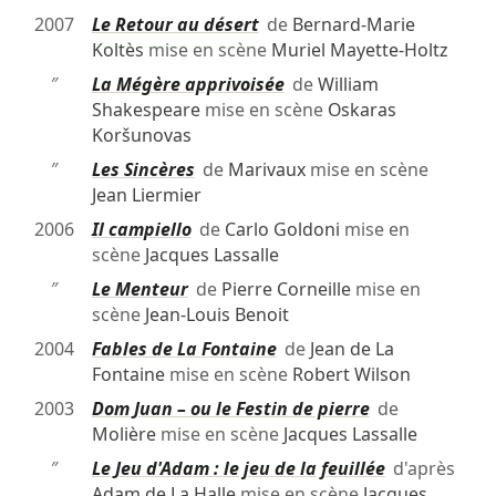
2007
Le Retour au désert
de
Bernard-Marie
Koltès
mise en scène
Muriel Mayette-Holtz
″
La Mégère apprivoisée
de
William
Shakespeare
mise en scène
Oskaras
Koršunovas
″
Les Sincères
de
Marivaux
mise en scène
Jean Liermier
2006
Il campiello
de
Carlo Goldoni
mise en
scène
Jacques Lassalle
″
Le Menteur
de
Pierre Corneille
mise en
scène
Jean-Louis Benoit
2004
Fables de La Fontaine
de
Jean de La
Fontaine
mise en scène
Robert Wilson
2003
Dom Juan – ou le Festin de pierre
de
Molière
mise en scène
Jacques Lassalle
″
Le Jeu d'Adam : le jeu de la feuillée
d'après
Adam de La Halle
mise en scène
Jacques