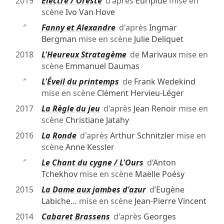
2019
Électre / Oreste
d'après
Euripide
mise en
scène
Ivo Van Hove
″
Fanny et Alexandre
d'après
Ingmar
Bergman
mise en scène
Julie Deliquet
2018
L'Heureux Stratagème
de
Marivaux
mise en
scène
Emmanuel Daumas
″
L'Éveil du printemps
de
Frank Wedekind
mise en scène
Clément Hervieu-Léger
2017
La Règle du jeu
d'après
Jean Renoir
mise en
scène
Christiane Jatahy
2016
La Ronde
d'après
Arthur Schnitzler
mise en
scène
Anne Kessler
″
Le Chant du cygne / L'Ours
d’
Anton
Tchekhov
mise en scène
Maëlle Poésy
2015
La Dame aux jambes d'azur
d’
Eugène
Labiche
… mise en scène
Jean-Pierre Vincent
2014
Cabaret Brassens
d'après
Georges