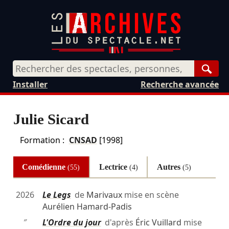
Rech
Installer
Recherche avancée
Julie Sicard
Formation :
CNSAD
[1998]
Comédienne
Lectrice
Autres
(55)
(4)
(5)
2026
Le Legs
de
Marivaux
mise en scène
Aurélien Hamard-Padis
″
L'Ordre du jour
d'après
Éric Vuillard
mise