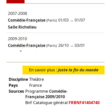
2007-2008
Comédie-Française
01/03
→
01/07
(Paris)
Salle Richelieu
2009-2010
Comédie-Française
26/10
→
03/01
(Paris)
"
En savoir plus :
Juste la fin du monde
Discipline
Théâtre
Pays
France
Sources
Programme
Comédie-
Française
2009/2010
BnF Catalogue général
FRBNF41404740