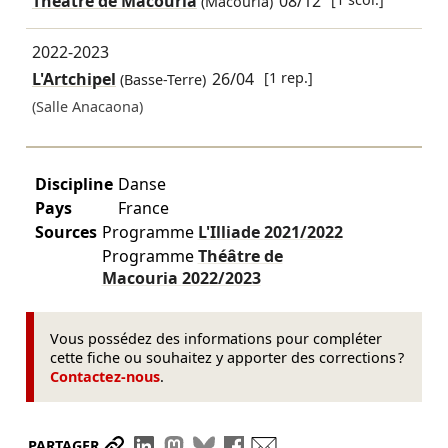
Théâtre de Macouria
08/12
(Macouria)
2022-2023
L'Artchipel
26/04
[1 rep.]
(Basse-Terre)
(Salle Anacaona)
Discipline
Danse
Pays
France
Sources
Programme
L'Illiade
2021/2022
Programme
Théâtre de
Macouria
2022/2023
Vous possédez des informations pour compléter
cette fiche ou souhaitez y apporter des corrections ?
Contactez-nous
.
Partager le lien
Partager sur LinkedIn
Partager sur Mastodon
Partager sur Bluesky
Partager sur Facebook
Envoyer par mail
PARTAGER