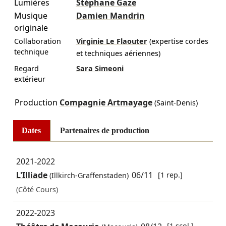
Lumières
Stéphane Gaze
Musique
Damien Mandrin
originale
Collaboration
Virginie Le Flaouter
(expertise cordes
technique
et techniques aériennes)
Regard
Sara Simeoni
extérieur
Production
Compagnie Artmayage
(Saint-Denis)
Dates
Partenaires de production
2021-2022
L'Illiade
06/11
[1 rep.]
(Illkirch-Graffenstaden)
(Côté Cours)
2022-2023
[1 scol.]