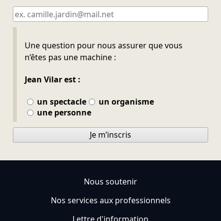
Ne pas remplir
Une question pour nous assurer que vous
n’êtes pas une machine :
Jean Vilar est :
un spectacle
un organisme
une personne
Je m’inscris
Nous soutenir
Nos services aux professionnels
Lettre d'information