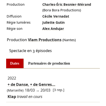
Production
Charles-Éric Besnier-Mérand
(Bora Bora Productions)
Diffusion
Cécile Vernadat
Régie lumières
Juliette Gutin
Régie son
Alex Andujar
Production
Vlam Productions
(Nantes)
Spectacle en 3 épisodes
Dates
Partenaires de production
2022
+ de Danse, + de Genres...
18/03
→
20/03
[3 rep.]
(Marseille)
Klap
travail en cours