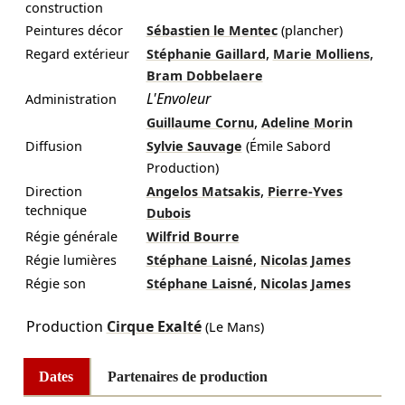
construction
Peintures décor
Sébastien le Mentec
(plancher)
,
,
Regard extérieur
Stéphanie Gaillard
Marie Molliens
Bram Dobbelaere
L'Envoleur
Administration
,
Guillaume Cornu
Adeline Morin
Diffusion
Sylvie Sauvage
(Émile Sabord
Production)
,
Direction
Angelos Matsakis
Pierre-Yves
technique
Dubois
Régie générale
Wilfrid Bourre
,
Régie lumières
Stéphane Laisné
Nicolas James
,
Régie son
Stéphane Laisné
Nicolas James
Production
Cirque Exalté
(Le Mans)
Dates
Partenaires de production