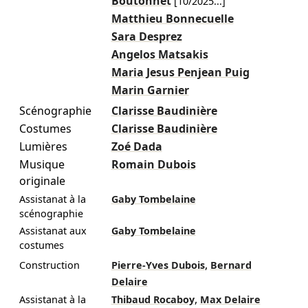
Boutonnet
[
10/2025
...]
Matthieu Bonnecuelle
Sara Desprez
Angelos Matsakis
Maria Jesus Penjean Puig
Marin Garnier
Scénographie
Clarisse Baudinière
Costumes
Clarisse Baudinière
Lumières
Zoé Dada
Musique
Romain Dubois
originale
Assistanat à la
Gaby Tombelaine
scénographie
Assistanat aux
Gaby Tombelaine
costumes
,
Construction
Pierre-Yves Dubois
Bernard
Delaire
,
Assistanat à la
Thibaud Rocaboy
Max Delaire