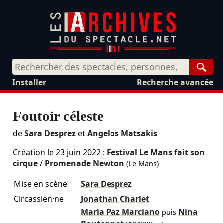
Rech
Installer
Recherche avancée
Foutoir céleste
de
Sara Desprez
et
Angelos Matsakis
Création le
23 juin 2022
:
Festival Le Mans fait son
cirque
/
Promenade Newton
(Le Mans)
Mise en scène
Sara Desprez
Circassien·ne
Jonathan Charlet
Maria Paz Marciano
Nina
puis