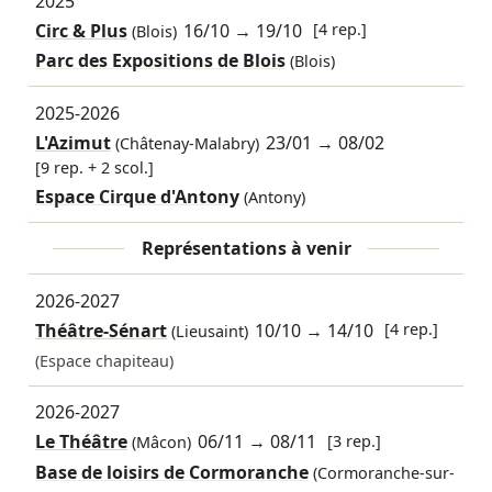
2025
Circ & Plus
16/10
→
19/10
[4 rep.]
(Blois)
Parc des Expositions de Blois
(Blois)
2025-2026
L'Azimut
23/01
→
08/02
(Châtenay-Malabry)
[9 rep. + 2 scol.]
Espace Cirque d'Antony
(Antony)
Représentations à venir
2026-2027
Théâtre-Sénart
10/10
→
14/10
[4 rep.]
(Lieusaint)
(Espace chapiteau)
2026-2027
Le Théâtre
06/11
→
08/11
[3 rep.]
(Mâcon)
Base de loisirs de Cormoranche
(Cormoranche-sur-