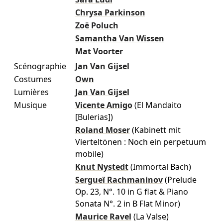
Chrysa Parkinson
Zoë Poluch
Samantha Van Wissen
Mat Voorter
Scénographie
Jan Van Gijsel
Costumes
Own
Lumières
Jan Van Gijsel
Musique
Vicente Amigo
(El Mandaito
[Bulerias])
Roland Moser
(Kabinett mit
Vierteltönen : Noch ein perpetuum
mobile)
Knut Nystedt
(Immortal Bach)
Sergueï Rachmaninov
(Prelude
Op. 23, N°. 10 in G flat & Piano
Sonata N°. 2 in B Flat Minor)
Maurice Ravel
(La Valse)