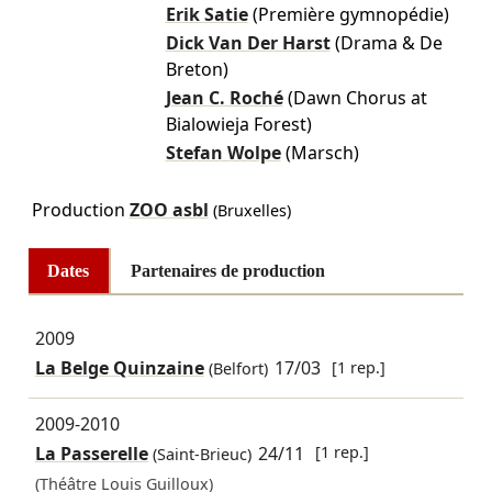
Erik Satie
(Première gymnopédie)
Dick Van Der Harst
(Drama & De
Breton)
Jean C. Roché
(Dawn Chorus at
Bialowieja Forest)
Stefan Wolpe
(Marsch)
Production
ZOO asbl
(Bruxelles)
Dates
Partenaires de production
2009
La Belge Quinzaine
17/03
[1 rep.]
(Belfort)
2009-2010
La Passerelle
24/11
[1 rep.]
(Saint-Brieuc)
(Théâtre Louis Guilloux)