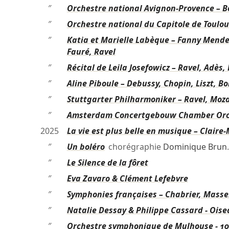
″
Orchestre national Avignon-Provence – B
″
Orchestre national du Capitole de Toulou
″
Katia et Marielle Labèque – Fanny Mendel
Fauré, Ravel
″
Récital de Leila Josefowicz – Ravel, Adès,
″
Aline Piboule – Debussy, Chopin, Liszt, Bo
″
Stuttgarter Philharmoniker – Ravel, Moza
″
Amsterdam Concertgebouw Chamber Orches
2025
La vie est plus belle en musique – Claire-
″
Un boléro
chorégraphie
Dominique Brun
″
Le Silence de la fôret
″
Eva Zavaro & Clément Lefebvre
″
Symphonies françaises – Chabrier, Masse
″
Natalie Dessay & Philippe Cassard - Ois
″
Orchestre symphonique de Mulhouse - 1