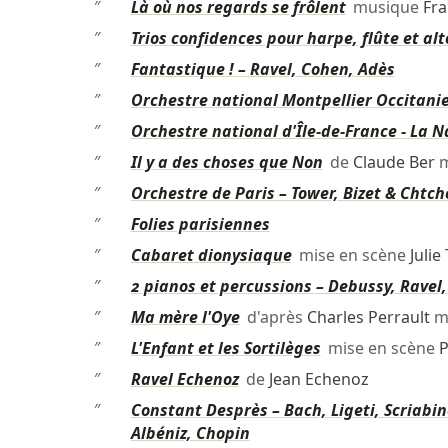
″
Là où nos regards se frôlent
musique
Fra
″
Trios confidences pour harpe, flûte et al
″
Fantastique ! – Ravel, Cohen, Adès
″
Orchestre national Montpellier Occitanie
″
Orchestre national d'Île-de-France - La Na
″
Il y a des choses que Non
de
Claude Ber
m
″
Orchestre de Paris – Tower, Bizet & Chtc
″
Folies parisiennes
″
Cabaret dionysiaque
mise en scène
Juli
″
2 pianos et percussions – Debussy, Ravel
″
Ma mère l'Oye
d'après
Charles Perrault
mi
″
L'Enfant et les Sortilèges
mise en scène
P
″
Ravel Echenoz
de
Jean Echenoz
″
Constant Desprès – Bach, Ligeti, Scriabi
Albéniz, Chopin