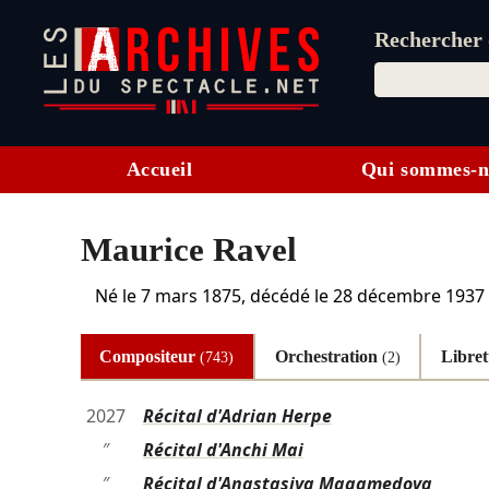
Rechercher d
Accueil
Qui sommes-n
Maurice Ravel
Né le
7 mars 1875
, décédé le
28 décembre 1937
Compositeur
Orchestration
Libret
(743)
(2)
2027
Récital d'Adrian Herpe
″
Récital d'Anchi Mai
″
Récital d'Anastasiya Magamedova