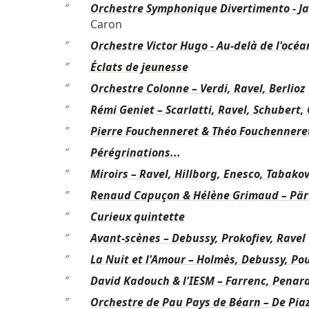
″
Orchestre Symphonique Divertimento - Jar
Caron
″
Orchestre Victor Hugo - Au-delà de l'océan
″
Éclats de jeunesse
″
Orchestre Colonne – Verdi, Ravel, Berlioz
″
Rémi Geniet – Scarlatti, Ravel, Schubert
″
Pierre Fouchenneret & Théo Fouchennere
″
Pérégrinations...
″
Miroirs – Ravel, Hillborg, Enesco, Tabak
″
Renaud Capuçon & Hélène Grimaud – Pär
″
Curieux quintette
″
Avant-scènes – Debussy, Prokofiev, Ravel
″
La Nuit et l'Amour – Holmès, Debussy, Pou
″
David Kadouch & l'IESM – Farrenc, Penard
″
Orchestre de Pau Pays de Béarn – De Piaz