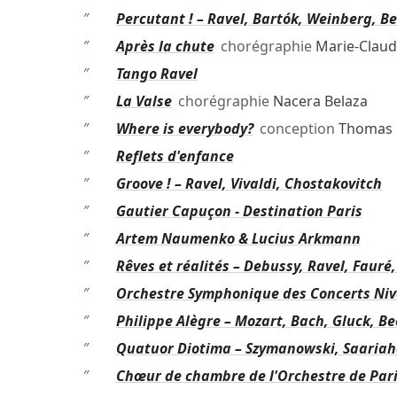
″
Percutant ! – Ravel, Bartók, Weinberg, B
″
Après la chute
chorégraphie
Marie-Claud
″
Tango Ravel
″
La Valse
chorégraphie
Nacera Belaza
″
Where is everybody?
conception
Thomas 
″
Reflets d'enfance
″
Groove ! – Ravel, Vivaldi, Chostakovitch
″
Gautier Capuçon - Destination Paris
″
Artem Naumenko & Lucius Arkmann
″
Rêves et réalités – Debussy, Ravel, Fauré,
″
Orchestre Symphonique des Concerts Niver
″
Philippe Alègre – Mozart, Bach, Gluck, B
″
Quatuor Diotima – Szymanowski, Saariah
″
Chœur de chambre de l'Orchestre de Paris