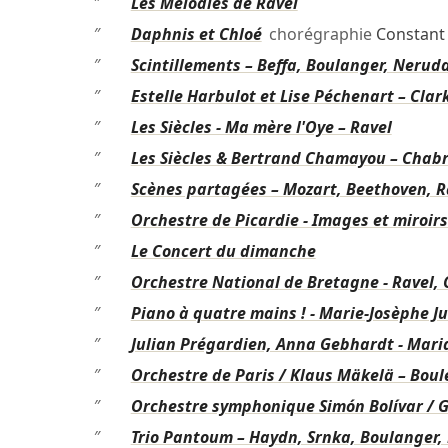
″
Les Mélodies de Ravel
″
Daphnis et Chloé
chorégraphie
Constant 
″
Scintillements – Beffa, Boulanger, Neruda
″
Estelle Harbulot et Lise Péchenart – Clar
″
Les Siècles - Ma mère l'Oye – Ravel
″
Les Siècles & Bertrand Chamayou – Chabr
″
Scènes partagées – Mozart, Beethoven, 
″
Orchestre de Picardie - Images et miroir
″
Le Concert du dimanche
″
Orchestre National de Bretagne - Ravel, 
″
Piano à quatre mains ! - Marie-Josèphe Ju
″
Julian Prégardien, Anna Gebhardt - Mar
″
Orchestre de Paris / Klaus Mäkelä – Boul
″
Orchestre symphonique Simón Bolívar / G
″
Trio Pantoum – Haydn, Srnka, Boulanger,