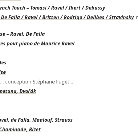
ch Touch – Tomasi / Ravel / Ibert / Debussy
e Falla / Ravel / Britten / Rodrigo / Delibes / Stravinsky
m
e – Ravel, De Falla
es pour piano de Maurice Ravel
des
ise
… conception
Stéphane Fuget
…
 Smetana, Dvořák
avel, de Falla, Maalouf, Strauss
 Chaminade, Bizet