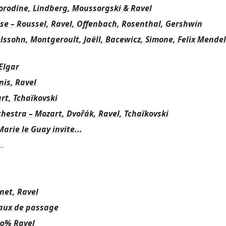
orodine, Lindberg, Moussorgski & Ravel
se – Roussel, Ravel, Offenbach, Rosenthal, Gershwin
ssohn, Montgeroult, Jaëll, Bacewicz, Simone, Felix Mende
 Elgar
nis, Ravel
rt, Tchaïkovski
tra – Mozart, Dvořák, Ravel, Tchaïkovski
Marie le Guay invite...
…
net, Ravel
eaux de passage
00% Ravel