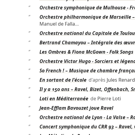
″
Orchestre symphonique de Mulhouse - Fren
″
Orchestre philharmonique de Marseille – D
Manuel de Falla
…
″
Orchestre national du Capitole de Toulous
″
Bertrand Chamayou – Intégrale des œuvr
″
Les Ombres & Fiona McGown - Folk Songs
″
Orchestre Victor Hugo - Sorciers et légen
″
So French ! – Musique de chambre frança
″
En sortant de l'école
d'après
Jules Renard
″
Il y a 150 ans – Ravel, Bizet, Offenbach,
″
Loti en Méditerranée
de
Pierre Loti
″
Jean-Efflam Bavouzet joue Ravel
″
Orchestre national de Lyon - La Valse – R
″
Concert symphonique du CRR 93 – Ravel,