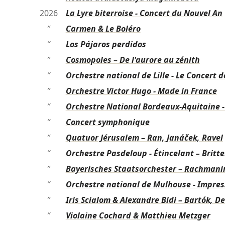
2026
La Lyre biterroise - Concert du Nouvel An
″
Carmen & Le Boléro
″
Los Pájaros perdidos
″
Cosmopoles – De l'aurore au zénith
″
Orchestre national de Lille - Le Concert 
″
Orchestre Victor Hugo - Made in France
″
Orchestre National Bordeaux-Aquitaine -
″
Concert symphonique
″
Quatuor Jérusalem – Ran, Janáček, Ravel
″
Orchestre Pasdeloup - Étincelant – Britten
″
Bayerisches Staatsorchester – Rachmanino
″
Orchestre national de Mulhouse - Impress
″
Iris Scialom & Alexandre Bidi – Bartók, De
″
Violaine Cochard & Matthieu Metzger