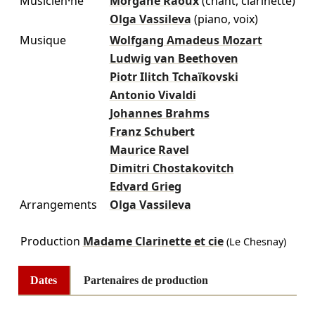
Musicien·ne
Morgane Raoux
(chant, clarinette)
Olga Vassileva
(piano, voix)
Musique
Wolfgang Amadeus Mozart
Ludwig van Beethoven
Piotr Ilitch Tchaïkovski
Antonio Vivaldi
Johannes Brahms
Franz Schubert
Maurice Ravel
Dimitri Chostakovitch
Edvard Grieg
Arrangements
Olga Vassileva
Production
Madame Clarinette et cie
(Le Chesnay)
Dates
Partenaires de production