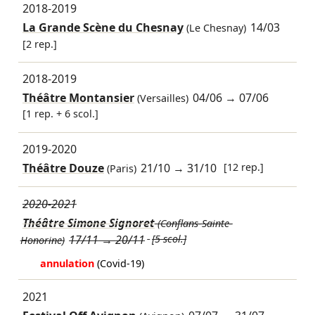
2018-2019
La Grande Scène du Chesnay
14/03
(Le Chesnay)
[2 rep.]
2018-2019
Théâtre Montansier
04/06
→
07/06
(Versailles)
[1 rep. + 6 scol.]
2019-2020
Théâtre Douze
21/10
→
31/10
[12 rep.]
(Paris)
2020-2021
Théâtre Simone Signoret
(Conflans-Sainte-
17/11
→
20/11
[5 scol.]
Honorine)
annulation
(Covid-19)
2021