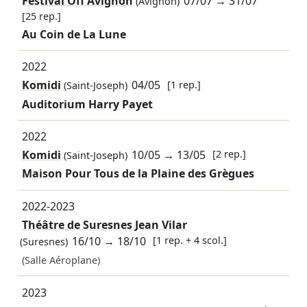
Festival Off Avignon
07/07
→
31/07
(Avignon)
[25 rep.]
Au Coin de La Lune
2022
Komidi
04/05
[1 rep.]
(Saint-Joseph)
Auditorium Harry Payet
2022
Komidi
10/05
→
13/05
[2 rep.]
(Saint-Joseph)
Maison Pour Tous de la Plaine des Grègues
2022-2023
Théâtre de Suresnes Jean Vilar
16/10
→
18/10
[1 rep. + 4 scol.]
(Suresnes)
(Salle Aéroplane)
2023