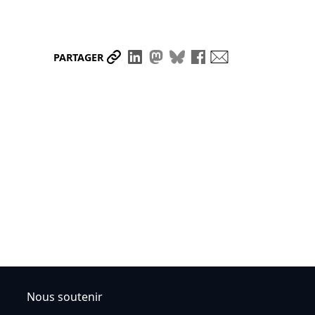
Partager le lien
Partager sur LinkedIn
Partager sur Mastodon
Partager sur Bluesky
Partager sur Face
Envoyer par ma
PARTAGER
Nous soutenir