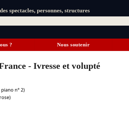
es spectacles, personnes, structures
ous ?
Nous soutenir
France - Ivresse et volupté
 piano n° 2)
 rose)