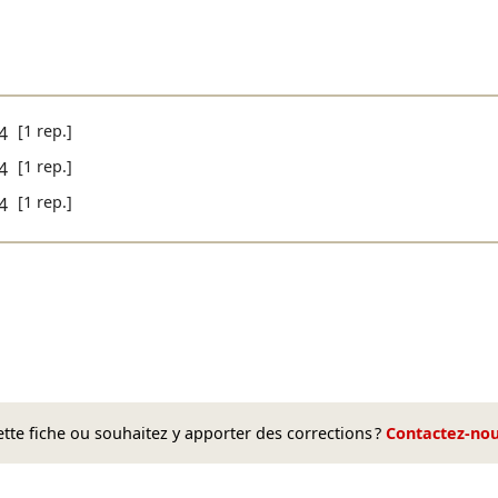
[1 rep.]
4
[1 rep.]
4
[1 rep.]
4
te fiche ou souhaitez y apporter des corrections ?
Contactez-no