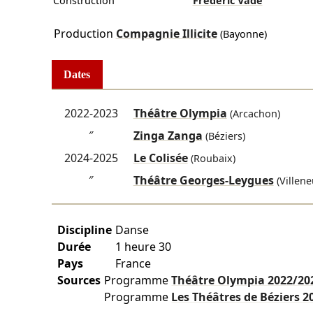
Construction
Frédéric Vadé
Production
Compagnie Illicite
(Bayonne)
Dates
2022-2023
Théâtre Olympia
(Arcachon)
″
Zinga Zanga
(Béziers)
2024-2025
Le Colisée
(Roubaix)
″
Théâtre Georges-Leygues
(Villene
Discipline
Danse
Durée
1 heure 30
Pays
France
Sources
Programme
Théâtre Olympia
2022/20
Programme
Les Théâtres de Béziers
2