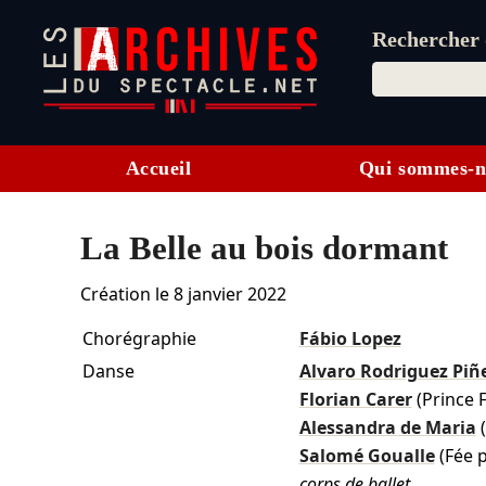
Rechercher d
Accueil
Qui sommes-n
La Belle au bois dormant
Création le
8 janvier 2022
Chorégraphie
Fábio Lopez
Danse
Alvaro Rodriguez Piñ
Florian Carer
(Prince 
Alessandra de Maria
Salomé Goualle
(Fée p
corps de ballet