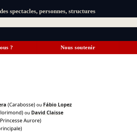
es spectacles, personnes, structures
ous ?
Nous soutenir
era
(Carabosse)
Fábio Lopez
ou
Florimond)
David Claisse
ou
(Princesse Aurore)
rincipale)