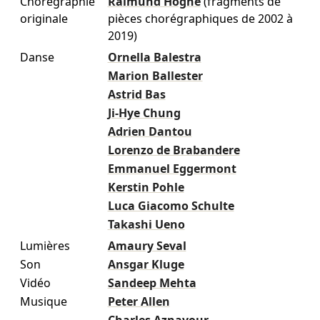
Chorégraphie
Raimund Hoghe
(fragments de
originale
pièces chorégraphiques de 2002 à
2019)
Danse
Ornella Balestra
Marion Ballester
Astrid Bas
Ji-Hye Chung
Adrien Dantou
Lorenzo de Brabandere
Emmanuel Eggermont
Kerstin Pohle
Luca Giacomo Schulte
Takashi Ueno
Lumières
Amaury Seval
Son
Ansgar Kluge
Vidéo
Sandeep Mehta
Musique
Peter Allen