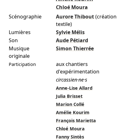
Chloé Moura
Scénographie
Aurore Thibout
(création
textile)
Lumières
Sylvie Mélis
Son
Aude Pétiard
Musique
Simon Thierrée
originale
aux chantiers
Participation
d'expérimentation
circassien·ne·s
Anne-Lise Allard
Julia Brisset
Marion Collé
Amélie Kourim
François Marietta
Chloé Moura
Fanny Sintès