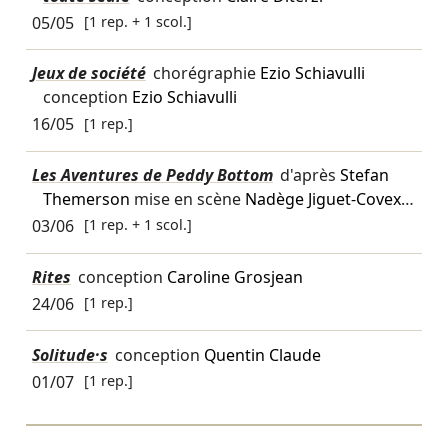
05/05
[1 rep. + 1 scol.]
Jeux de société
chorégraphie
Ezio Schiavulli
conception
Ezio Schiavulli
16/05
[1 rep.]
Les Aventures de Peddy Bottom
d'après
Stefan
Themerson
mise en scène
Nadège Jiguet‑Covex
…
03/06
[1 rep. + 1 scol.]
Rites
conception
Caroline Grosjean
24/06
[1 rep.]
Solitude·s
conception
Quentin Claude
01/07
[1 rep.]