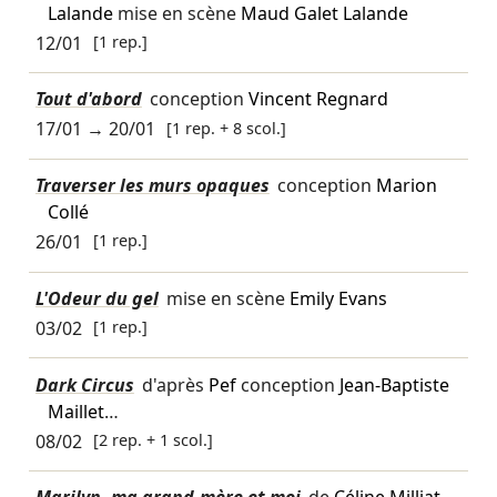
Lalande
mise en scène
Maud Galet Lalande
12/01
[1 rep.]
Tout d'abord
conception
Vincent Regnard
17/01
→
20/01
[1 rep. + 8 scol.]
Traverser les murs opaques
conception
Marion
Collé
26/01
[1 rep.]
L'Odeur du gel
mise en scène
Emily Evans
03/02
[1 rep.]
Dark Circus
d'après
Pef
conception
Jean-Baptiste
Maillet
…
08/02
[2 rep. + 1 scol.]