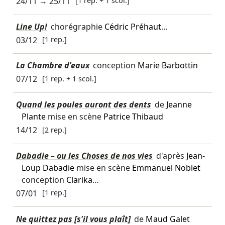
24/11
→
25/11
[1 rep. + 1 scol.]
Line Up!
chorégraphie
Cédric Préhaut
…
03/12
[1 rep.]
La Chambre d'eaux
conception
Marie Barbottin
07/12
[1 rep. + 1 scol.]
Quand les poules auront des dents
de
Jeanne
Plante
mise en scène
Patrice Thibaud
14/12
[2 rep.]
Dabadie – ou les Choses de nos vies
d'après
Jean-
Loup Dabadie
mise en scène
Emmanuel Noblet
conception
Clarika
…
07/01
[1 rep.]
Ne quittez pas [s'il vous plaît]
de
Maud Galet