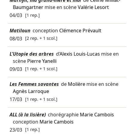
Marilyn, ma grand-mère et moi
de
Céline Milliat-
Baumgartner
mise en scène
Valérie Lesort
04/03
[1 rep.]
Matiloun
conception
Clémence Prévault
08/03
[2 rep. + 1 scol.]
L'Utopie des arbres
d’
Alexis Louis-Lucas
mise en
scène
Pierre Yanelli
09/03
[1 rep. + 1 scol.]
Les Femmes savantes
de
Molière
mise en scène
Agnès Larroque
17/03
[1 rep. + 1 scol.]
ALL (à la lisière)
chorégraphie
Marie Cambois
conception
Marie Cambois
23/03
[1 rep.]