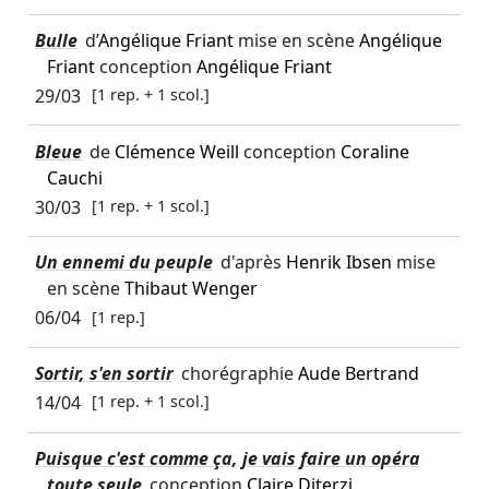
Bulle
d’
Angélique Friant
mise en scène
Angélique
Friant
conception
Angélique Friant
29/03
[1 rep. + 1 scol.]
Bleue
de
Clémence Weill
conception
Coraline
Cauchi
30/03
[1 rep. + 1 scol.]
Un ennemi du peuple
d'après
Henrik Ibsen
mise
en scène
Thibaut Wenger
06/04
[1 rep.]
Sortir, s'en sortir
chorégraphie
Aude Bertrand
14/04
[1 rep. + 1 scol.]
Puisque c'est comme ça, je vais faire un opéra
toute seule
conception
Claire Diterzi