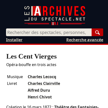
Rech
Installer
Recherche avancée
Les Cent Vierges
Opéra-bouffe en trois actes
Musique
Charles Lecocq
Livret
Charles Clairville
Alfred Duru
Henri Chivot
Création le
16 mars 1872
:
Théâtre des Fantaisies-