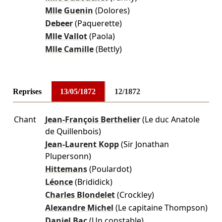
Mlle Guenin
(Dolores)
Debeer
(Paquerette)
Mlle Vallot
(Paola)
Mlle Camille
(Bettly)
Reprises
13/05/1872
12/1872
Chant
Jean-François Berthelier
(Le duc Anatole
de Quillenbois)
Jean-Laurent Kopp
(Sir Jonathan
Plupersonn)
Hittemans
(Poulardot)
Léonce
(Brididick)
Charles Blondelet
(Crockley)
Alexandre Michel
(Le capitaine Thompson)
Daniel Bac
(Un constable)