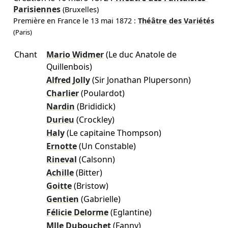
Parisiennes
(Bruxelles)
Première en France le
13 mai 1872
:
Théâtre des Variétés
(Paris)
Chant
Mario Widmer
(Le duc Anatole de
Quillenbois)
Alfred Jolly
(Sir Jonathan Plupersonn)
Charlier
(Poulardot)
Nardin
(Brididick)
Durieu
(Crockley)
Haly
(Le capitaine Thompson)
Ernotte
(Un Constable)
Rineval
(Calsonn)
Achille
(Bitter)
Goitte
(Bristow)
Gentien
(Gabrielle)
Félicie Delorme
(Eglantine)
Mlle Dubouchet
(Fanny)