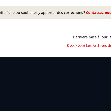
te fiche ou souhaitez y apporter des corrections ?
Contactez-no
Dernière mise à jour l
Les Archives d
© 2007-2026
book
il