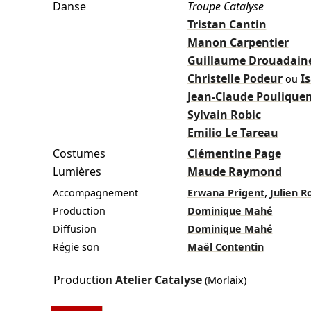
Danse
Troupe Catalyse
Tristan Cantin
Manon Carpentier
Guillaume Drouadain
Christelle Podeur
I
ou
Jean-Claude Poulique
Sylvain Robic
Emilio Le Tareau
Costumes
Clémentine Page
Lumières
Maude Raymond
,
Accompagnement
Erwana Prigent
Julien R
Production
Dominique Mahé
Diffusion
Dominique Mahé
Régie son
Maël Contentin
Production
Atelier Catalyse
(Morlaix)