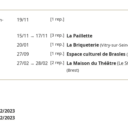
[1 rep.]
19/11
n-
[3 rep.]
15/11
→
17/11
La Paillette
[1 rep.]
20/01
La Briqueterie
(Vitry-sur-Sein
[1 rep.]
27/09
Espace culturel de Brasles
[2 rep.]
27/02
→
28/02
La Maison du Théâtre
(Le S
(Brest)
2/2023
2/2023