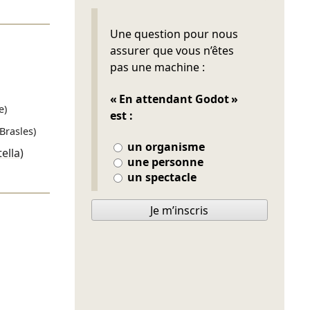
Ne pas remplir
Une question pour nous
assurer que vous n’êtes
pas une machine :
« En attendant Godot »
e)
est :
(Brasles)
un organisme
tella)
une personne
un spectacle
Je m’inscris