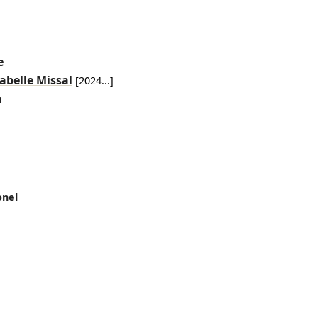
e
sabelle Missal
[
2024
...]
n
onel