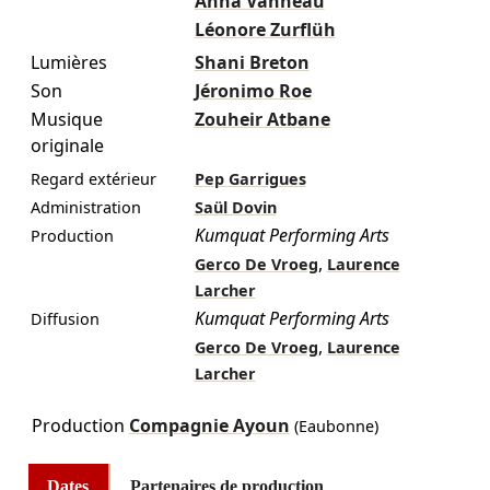
Anna Vanneau
Léonore Zurflüh
Lumières
Shani Breton
Son
Jéronimo Roe
Musique
Zouheir Atbane
originale
Regard extérieur
Pep Garrigues
Administration
Saül Dovin
Kumquat Performing Arts
Production
,
Gerco De Vroeg
Laurence
Larcher
Kumquat Performing Arts
Diffusion
,
Gerco De Vroeg
Laurence
Larcher
Production
Compagnie Ayoun
(Eaubonne)
Dates
Partenaires de production