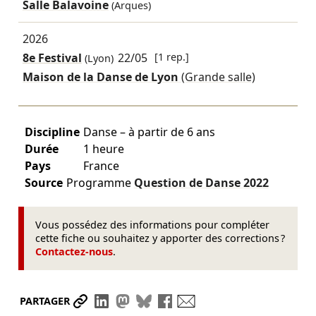
Salle Balavoine
(Arques)
2026
8e Festival
22/05
[1 rep.]
(Lyon)
Maison de la Danse de Lyon
(Grande salle)
Discipline
Danse – à partir de 6 ans
Durée
1 heure
Pays
France
Source
Programme
Question de Danse
2022
Vous possédez des informations pour compléter
cette fiche ou souhaitez y apporter des corrections ?
Contactez-nous
.
Partager le lien
Partager sur LinkedIn
Partager sur Mastodon
Partager sur Bluesky
Partager sur Facebook
Envoyer par mail
PARTAGER