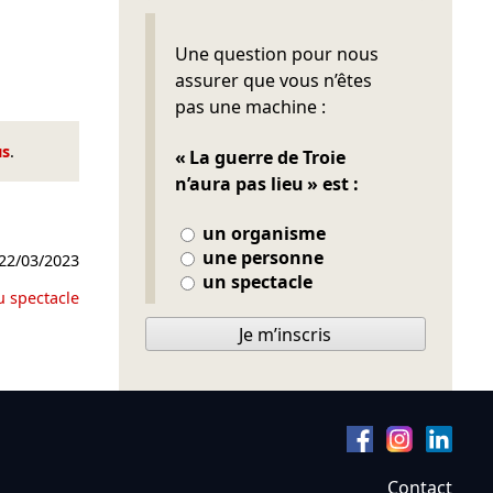
Ne pas remplir
Une question pour nous
assurer que vous n’êtes
pas une machine :
us
.
« La guerre de Troie
n’aura pas lieu » est :
un organisme
une personne
22/03/2023
un spectacle
u spectacle
Je m’inscris
Contact