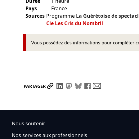
Durée
1 heure
Pays
France
Sources
Programme
La Guérétoise de spectac
Cie Les Cris du Nombril
Vous possédez des informations pour compléter cet
Partager le lien
Partager sur LinkedIn
Partager sur Mastodon
Partager sur Bluesky
Partager sur Face
Envoyer par ma
PARTAGER
Nous soutenir
Nos services aux professionnels