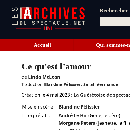
Rechercher d
Accueil
Qui sommes-n
Ce qu’est l’amour
de
Linda McLean
Traduction
Blandine Pélissier
,
Sarah Vermande
Création le
4 mai 2023
:
La Guérétoise de spectac
Mise en scène
Blandine Pélissier
Interprétation
André Le Hir
(Gene, le père)
Morgane Peters
(Jeanette, la fill