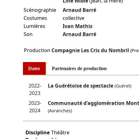
Line Wiblé
(Jean, la mère)
Scénographie
Arnaud Barré
Costumes
collective
Lumières
Ivan Mathis
Son
Arnaud Barré
Production
Compagnie Les Cris du Nombril
(Pre
Dates
Partenaires de production
2022-
La Guérétoise de spectacle
(Guéret)
2023
2023-
Communauté d'agglomération Mont 
2024
(Avranches)
Discipline
Théâtre