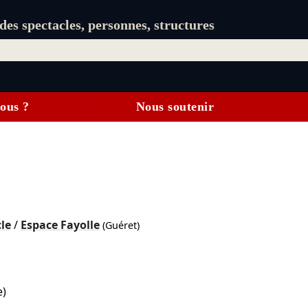
es spectacles, personnes, structures
ous ?
Nous soutenir
le
/
Espace Fayolle
(Guéret)
e)