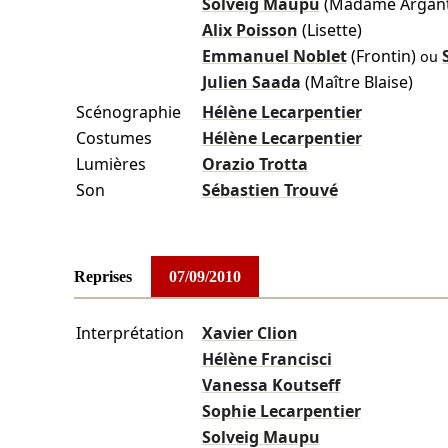
Solveig Maupu
(Madame Argant
Alix Poisson
(Lisette)
Emmanuel Noblet
(Frontin)
ou
Julien Saada
(Maître Blaise)
Scénographie
Hélène Lecarpentier
Costumes
Hélène Lecarpentier
Lumières
Orazio Trotta
Son
Sébastien Trouvé
Reprises
07/09/2010
Interprétation
Xavier Clion
Hélène Francisci
Vanessa Koutseff
Sophie Lecarpentier
Solveig Maupu