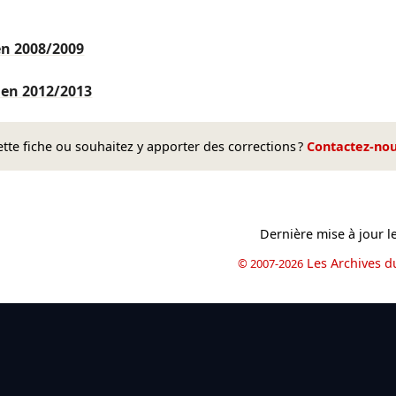
ien
2008/2009
lien
2012/2013
te fiche ou souhaitez y apporter des corrections ?
Contactez-no
Dernière mise à jour l
Les Archives d
© 2007-2026
book
il