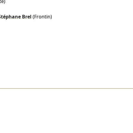
e)
Stéphane Brel
(Frontin)