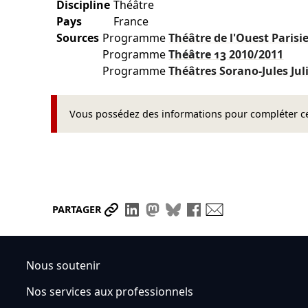
Discipline
Théâtre
Pays
France
Sources
Programme
Théâtre de l'Ouest Paris
Programme
Théâtre 13
2010/2011
Programme
Théâtres Sorano-Jules Ju
Vous possédez des informations pour compléter cet
Partager le lien
Partager sur LinkedIn
Partager sur Mastodon
Partager sur Bluesky
Partager sur Face
Envoyer par ma
PARTAGER
Nous soutenir
Nos services aux professionnels