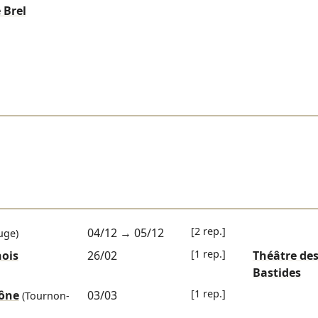
 Brel
[2 rep.]
04/12
→
05/12
uge)
[1 rep.]
hois
26/02
Théâtre de
Bastides
[1 rep.]
hône
03/03
(Tournon-