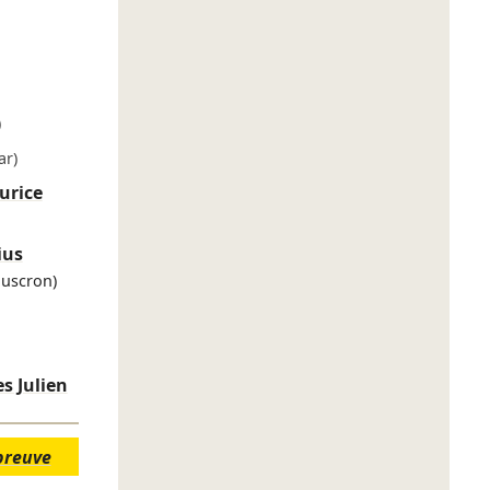
)
ar)
urice
ius
uscron)
es Julien
preuve