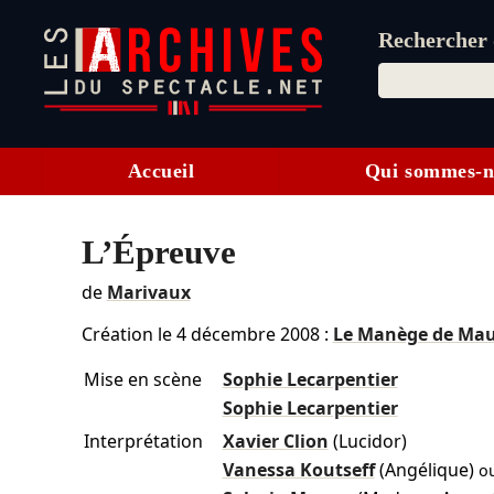
Rechercher d
Accueil
Qui sommes-n
L’Épreuve
de
Marivaux
Création le
4 décembre 2008
:
Le Manège de Ma
Mise en scène
Sophie Lecarpentier
Sophie Lecarpentier
Interprétation
Xavier Clion
(Lucidor)
Vanessa Koutseff
(Angélique)
o