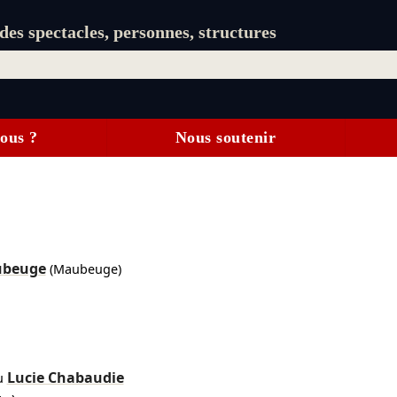
es spectacles, personnes, structures
ous ?
Nous soutenir
ubeuge
(Maubeuge)
Lucie Chabaudie
u