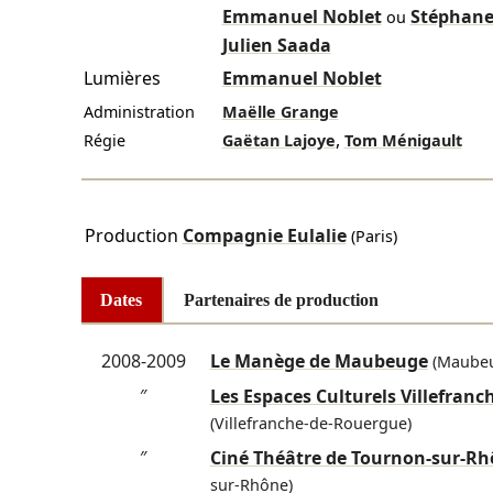
Emmanuel Noblet
Stéphane
ou
Julien Saada
Lumières
Emmanuel Noblet
Administration
Maëlle Grange
,
Régie
Gaëtan Lajoye
Tom Ménigault
Production
Compagnie Eulalie
(Paris)
Dates
Partenaires de production
2008-2009
Le Manège de Maubeuge
(Maube
″
Les Espaces Culturels Villefranc
(Villefranche-de-Rouergue)
″
Ciné Théâtre de Tournon-sur-R
sur-Rhône)