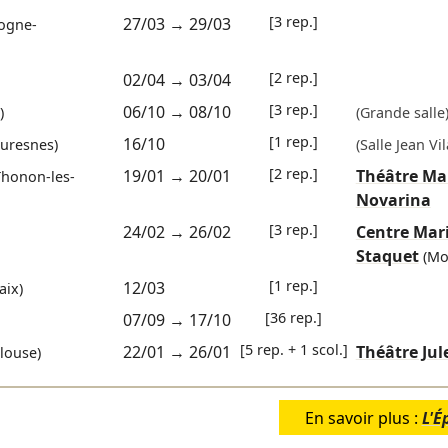
[3 rep.]
27/03
→
29/03
ogne-
[2 rep.]
02/04
→
03/04
[3 rep.]
06/10
→
08/10
)
(Grande salle
[1 rep.]
16/10
uresnes)
(Salle Jean Vil
[2 rep.]
19/01
→
20/01
Théâtre Ma
honon-les-
Novarina
[3 rep.]
24/02
→
26/02
Centre Mar
Staquet
(Mo
[1 rep.]
12/03
aix)
[36 rep.]
07/09
→
17/10
[5 rep. + 1 scol.]
22/01
→
26/01
Théâtre Jul
louse)
En savoir plus :
L'É