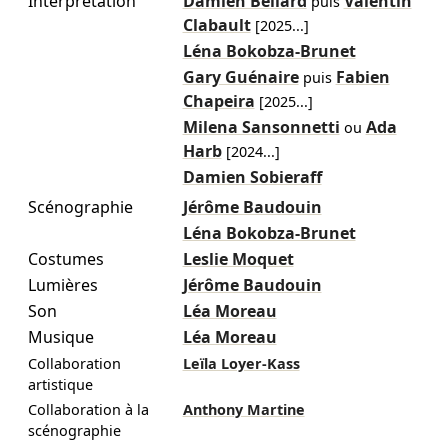
Interprétation
Damien Bellard
Valentin
puis
Clabault
[
2025
...]
Léna Bokobza-Brunet
Gary Guénaire
Fabien
puis
Chapeira
[
2025
...]
Milena Sansonnetti
Ada
ou
Harb
[
2024
...]
Damien Sobieraff
Scénographie
Jérôme Baudouin
Léna Bokobza-Brunet
Costumes
Leslie Moquet
Lumières
Jérôme Baudouin
Son
Léa Moreau
Musique
Léa Moreau
Collaboration
Leïla Loyer-Kass
artistique
Collaboration à la
Anthony Martine
scénographie