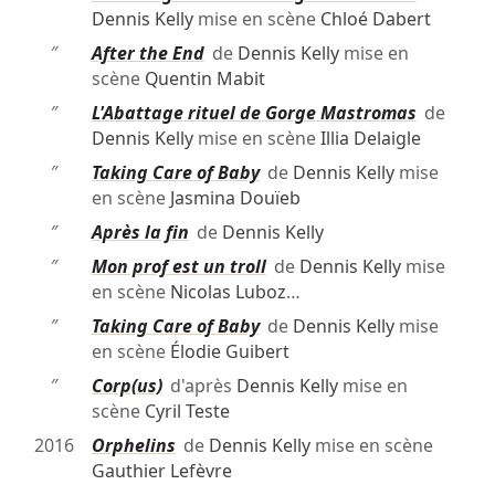
Dennis Kelly
mise en scène
Chloé Dabert
″
After the End
de
Dennis Kelly
mise en
scène
Quentin Mabit
″
L'Abattage rituel de Gorge Mastromas
de
Dennis Kelly
mise en scène
Illia Delaigle
″
Taking Care of Baby
de
Dennis Kelly
mise
en scène
Jasmina Douïeb
″
Après la fin
de
Dennis Kelly
″
Mon prof est un troll
de
Dennis Kelly
mise
en scène
Nicolas Luboz
…
″
Taking Care of Baby
de
Dennis Kelly
mise
en scène
Élodie Guibert
″
Corp(us)
d'après
Dennis Kelly
mise en
scène
Cyril Teste
2016
Orphelins
de
Dennis Kelly
mise en scène
Gauthier Lefèvre