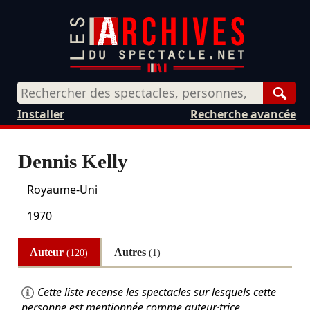
Rech
Installer
Recherche avancée
Dennis Kelly
Royaume-Uni
1970
Auteur
Autres
(120)
(1)
Cette liste recense les spectacles sur lesquels cette
personne est mentionnée comme auteur·trice.