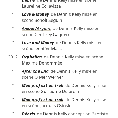
″
Débris
de
Dennis Kelly
mise en scène
Laureline Collavizza
″
Love & Money
de
Dennis Kelly
mise en
scène
Benoît Seguin
″
Amour/Argent
de
Dennis Kelly
mise en
scène
Geoffrey Gaquère
″
Love and Money
de
Dennis Kelly
mise en
scène
Jennifer Maria
2012
Orphelins
de
Dennis Kelly
mise en scène
Maxime Denommée
″
After the End
de
Dennis Kelly
mise en
scène
Olivier Werner
″
Mon prof est un troll
de
Dennis Kelly
mise
en scène
Guillaume Dujardin
″
Mon prof est un troll
de
Dennis Kelly
mise
en scène
Jacques Osinski
″
Débris
de
Dennis Kelly
conception
Baptiste