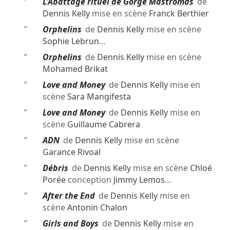
″
L'Abattage rituel de Gorge Mastromas
de
Dennis Kelly
mise en scène
Franck Berthier
″
Orphelins
de
Dennis Kelly
mise en scène
Sophie Lebrun
…
″
Orphelins
de
Dennis Kelly
mise en scène
Mohamed Brikat
″
Love and Money
de
Dennis Kelly
mise en
scène
Sara Mangifesta
″
Love and Money
de
Dennis Kelly
mise en
scène
Guillaume Cabrera
″
ADN
de
Dennis Kelly
mise en scène
Garance Rivoal
″
Débris
de
Dennis Kelly
mise en scène
Chloé
Porée
conception
Jimmy Lemos
…
″
After the End
de
Dennis Kelly
mise en
scène
Antonin Chalon
″
Girls and Boys
de
Dennis Kelly
mise en