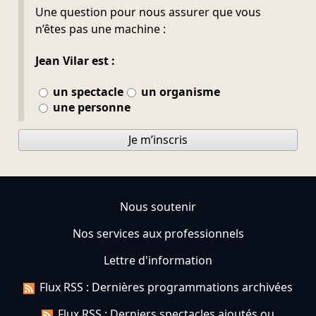
Ne pas remplir
Une question pour nous assurer que vous
n’êtes pas une machine :
Jean Vilar est :
un spectacle
un organisme
une personne
Je m’inscris
Nous soutenir
Nos services aux professionnels
Lettre d'information
Flux RSS : Dernières programmations archivées
Flux RSS : Derniers spectacles ajoutés ou