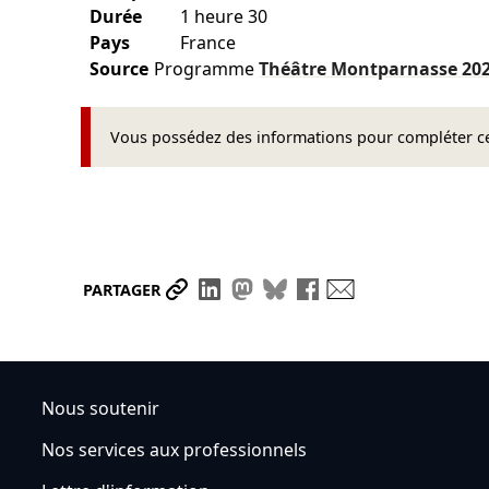
Durée
1 heure 30
Pays
France
Source
Programme
Théâtre Montparnasse
20
Vous possédez des informations pour compléter cet
Partager le lien
Partager sur LinkedIn
Partager sur Mastodon
Partager sur Bluesky
Partager sur Face
Envoyer par ma
PARTAGER
Nous soutenir
Nos services aux professionnels