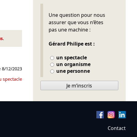
Ne pas remplir
Une question pour nous
assurer que vous n’êtes
pas une machine :
us
.
Gérard Philipe est :
un spectacle
un organisme
e
8/12/2023
une personne
u spectacle
Je m’inscris
Contact