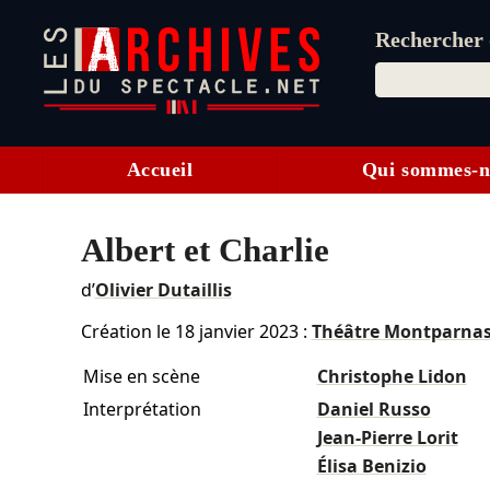
Rechercher d
Accueil
Qui sommes-n
Albert et Charlie
d’
Olivier Dutaillis
Création le
18 janvier 2023
:
Théâtre Montparna
Mise en scène
Christophe Lidon
Interprétation
Daniel Russo
Jean-Pierre Lorit
Élisa Benizio