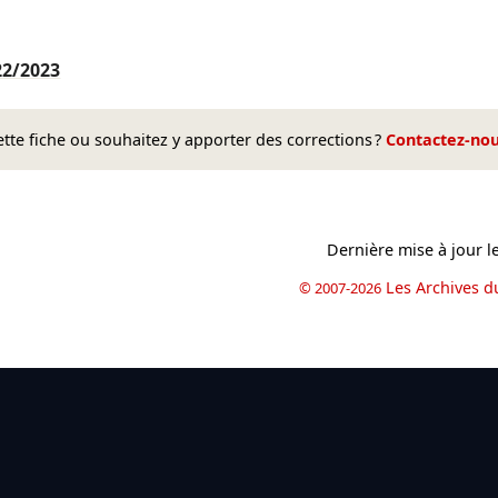
22/2023
te fiche ou souhaitez y apporter des corrections ?
Contactez-no
Dernière mise à jour l
Les Archives d
© 2007-2026
book
il