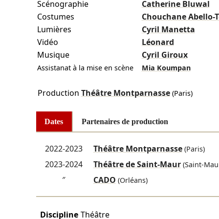
Scénographie
Catherine Bluwal
Costumes
Chouchane Abello-
Lumières
Cyril Manetta
Vidéo
Léonard
Musique
Cyril Giroux
Assistanat à la mise en scène
Mia Koumpan
Production
Théâtre Montparnasse
(Paris)
Dates
Partenaires de production
2022-2023
Théâtre Montparnasse
(Paris)
2023-2024
Théâtre de Saint-Maur
(Saint-Mau
″
CADO
(Orléans)
Discipline
Théâtre