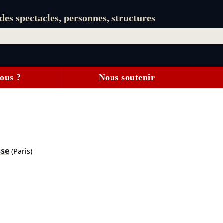
es spectacles, personnes, structures
ous ?
Nous soutenir
sse
(Paris)