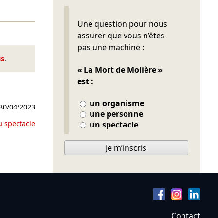
Ne pas remplir
Une question pour nous
assurer que vous n’êtes
pas une machine :
us
.
« La Mort de Molière »
est :
un organisme
30/04/2023
une personne
u spectacle
un spectacle
Je m’inscris
Contact