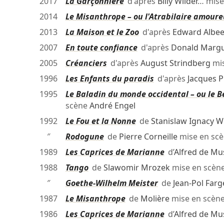
2017
La Garçonnière
d'après
Billy Wilder
… mise
2014
Le Misanthrope – ou l'Atrabilaire amoure
2013
La Maison et le Zoo
d'après
Edward Albe
2007
En toute confiance
d'après
Donald Margu
2005
Créanciers
d'après
August Strindberg
mis
1996
Les Enfants du paradis
d'après
Jacques P
1995
Le Baladin du monde occidental – ou le Be
scène
André Engel
1992
Le Fou et la Nonne
de
Stanislaw Ignacy W
″
Rodogune
de
Pierre Corneille
mise en sc
1989
Les Caprices de Marianne
d’
Alfred de Mu
1988
Tango
de
Slawomir Mrozek
mise en scèn
″
Goethe-Wilhelm Meister
de
Jean-Pol Far
1987
Le Misanthrope
de
Molière
mise en scèn
1986
Les Caprices de Marianne
d’
Alfred de Mu