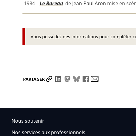
1984
Le Bureau
de
Jean-Paul Aron
mise en scè
Vous possédez des informations pour compléter cet
Partager le lien
Partager sur LinkedIn
Partager sur Mastodon
Partager sur Bluesky
Partager sur Face
Envoyer par ma
PARTAGER
Nous soutenir
Nos services aux professionnels