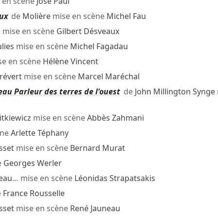
 en scène
José Paul
ux
de
Molière
mise en scène
Michel Fau
e
mise en scène
Gilbert Désveaux
lies
mise en scène
Michel Fagadau
e en scène
Hélène Vincent
révert
mise en scène
Marcel Maréchal
au Parleur des terres de l'ouest
de
John Millington Synge
itkiewicz
mise en scène
Abbès Zahmani
ène
Arlette Téphany
sset
mise en scène
Bernard Murat
e
Georges Werler
geau
… mise en scène
Léonidas Strapatsakis
e
France Rousselle
sset
mise en scène
René Jauneau