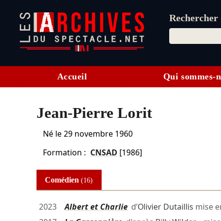
Rechercher d
Accueil
Qui sommes-n
Jean-Pierre Lorit
Né le
29 novembre 1960
Formation :
CNSAD
[1986]
Comédien
(16)
2023
Albert et Charlie
d’
Olivier Dutaillis
mise e