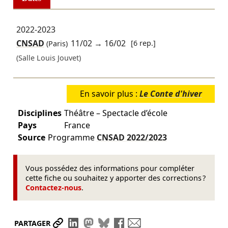
2022-2023
CNSAD
11/02
→
16/02
[6 rep.]
(Paris)
(Salle Louis Jouvet)
En savoir plus :
Le Conte d'hiver
Disciplines
Théâtre – Spectacle d’école
Pays
France
Source
Programme
CNSAD
2022/2023
Vous possédez des informations pour compléter
cette fiche ou souhaitez y apporter des corrections ?
Contactez-nous
.
Partager le lien
Partager sur LinkedIn
Partager sur Mastodon
Partager sur Bluesky
Partager sur Facebook
Envoyer par mail
PARTAGER