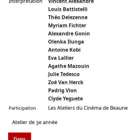
Interprétation
Vincent Alexandre
Louis Battistelli
Théo Delezenne
Myriam Fichter
Alexandre Gonin
Olenka Ilunga
Antoine Kobi
Eva Lallier
Agathe Mazouin
Julie Tedesco
Zoé Van Herck
Padrig Vion
Clyde Yeguete
Les Ateliers du Cinéma de Beaune
Participation
Atelier de 3e année
Dates