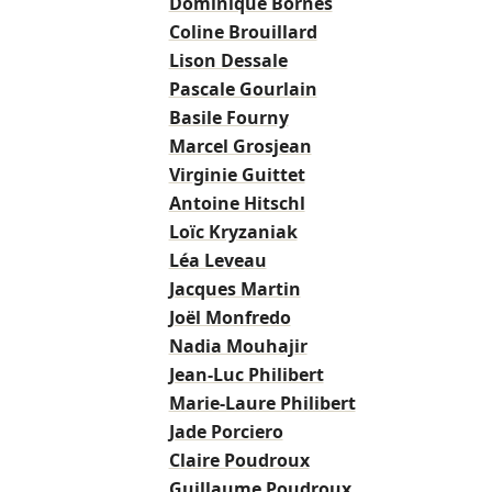
Dominique Bornes
Coline Brouillard
Lison Dessale
Pascale Gourlain
Basile Fourny
Marcel Grosjean
Virginie Guittet
Antoine Hitschl
Loïc Kryzaniak
Léa Leveau
Jacques Martin
Joël Monfredo
Nadia Mouhajir
Jean-Luc Philibert
Marie-Laure Philibert
Jade Porciero
Claire Poudroux
Guillaume Poudroux