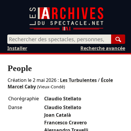
Rech
Installer
Recherche avancée
People
Création le
2 mai 2026
:
Les Turbulentes
/
École
Marcel Caby
(Vieux-Condé)
Chorégraphie
Claudio Stellato
Danse
Claudio Stellato
Joan Català
Francesco Cravero
Alessandro Travelli