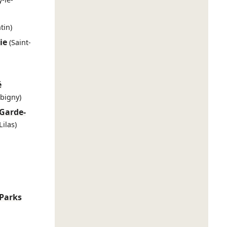
tin)
ie
(Saint-
é
bigny)
Garde-
Lilas)
 Parks