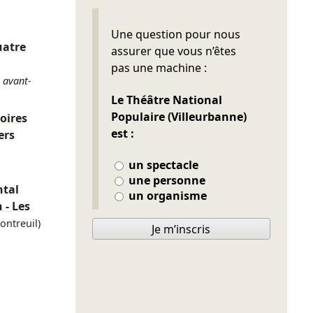
Ne pas remplir
Une question pour nous
uatre
assurer que vous n’êtes
pas une machine :
avant-
Le Théâtre National
Populaire (Villeurbanne)
oires
est :
ers
un spectacle
une personne
tal
un organisme
 - Les
ontreuil)
Je m’inscris