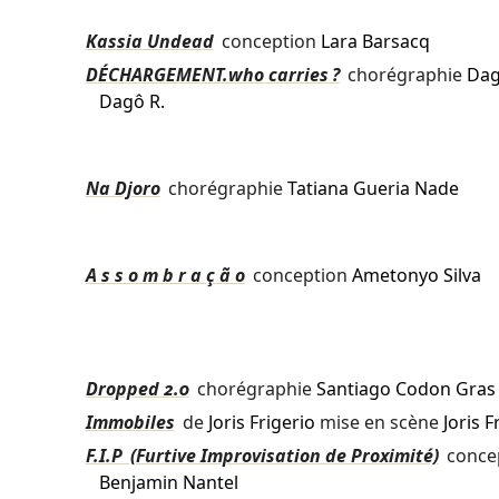
Kassia Undead
conception
Lara Barsacq
DÉCHARGEMENT.who carries ?
chorégraphie
Dag
Dagô R.
Na Djoro
chorégraphie
Tatiana Gueria Nade
A s s o m b r a ç ã o
conception
Ametonyo Silva
Dropped 2.0
chorégraphie
Santiago Codon Gras
Immobiles
de
Joris Frigerio
mise en scène
Joris F
F.I.P (Furtive Improvisation de Proximité)
conce
Benjamin Nantel