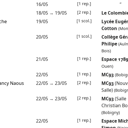
[1 rep.]
16/05
”
[2 rep.]
18/05
→
19/05
Le Colombi
[1 scol.]
che
19/05
Lycée Eugé
Cotton
(Mont
[1 scol.]
20/05
Collège Gér
Philipe
(Aul
Bois)
[1 rep.]
21/05
Espace 178
Ouen)
[1 rep.]
22/05
MC93
(Bobig
[2 rep.]
ancy Naous
22/05
→
23/05
MC93
(Nouv
Salle)
(Bobig
[2 rep.]
22/05
→
23/05
MC93
(Salle
Christian Bo
(Bobigny)
[1 rep.]
22/05
Espace Mic
Simon
(Nois