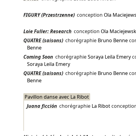
FIGURY (Przestrzenne)
conception
Ola Maciejew
Loie Fuller: Research
conception
Ola Maciejews
QUATRE (saisons)
chorégraphie
Bruno Benne
co
Benne
Coming Soon
chorégraphie
Soraya Leila Emery
c
Soraya Leila Emery
QUATRE (saisons)
chorégraphie
Bruno Benne
co
Benne
Pavillon danse avec La Ribot
Juana ficción
chorégraphie
La Ribot
conceptio