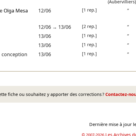
(Aubervilliers)
[1 rep.]
ie
Olga Mesa
12/06
”
[2 rep.]
12/06
→
13/06
”
[1 rep.]
13/06
”
[1 rep.]
13/06
”
[1 rep.]
conception
13/06
”
te fiche ou souhaitez y apporter des corrections ?
Contactez-no
Dernière mise à jour l
Les Archives d
© 2007-2026