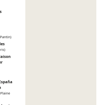
s
(Pantin)
des
ris)
aison
er
 España
n
 Plaine