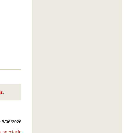
us
.
e
5/06/2026
u spectacle