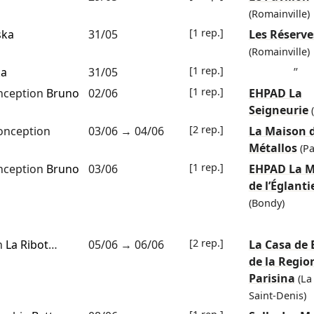
(Romainville)
[1 rep.]
ska
31/05
Les Réserve
(Romainville)
[1 rep.]
ka
31/05
”
[1 rep.]
nception
Bruno
02/06
EHPAD La
Seigneurie
[2 rep.]
onception
03/06
→
04/06
La Maison 
Métallos
(Pa
[1 rep.]
nception
Bruno
03/06
EHPAD La M
de l’Églanti
(Bondy)
[2 rep.]
n
La Ribot
…
05/06
→
06/06
La Casa de
de la Regio
Parisina
(La
Saint-Denis)