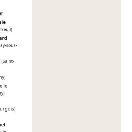
er
nie
reuil)
ard
nay-sous-
9
(Saint-
ny)
elle
ny)
urgois)
hel
y-le-