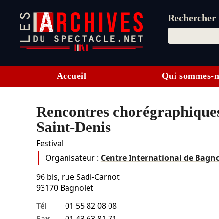
Rechercher d
Accueil
Qui sommes-n
Rencontres chorégraphiques 
Saint-Denis
Festival
Organisateur :
Centre International de Bagn
96 bis, rue Sadi-Carnot
93170
Bagnolet
Tél
01 55 82 08 08
Fax
01 43 63 81 71