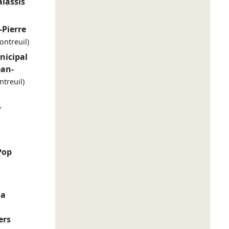
alassis
-Pierre
ontreuil)
nicipal
ean-
treuil)
r
Pop
la
ers