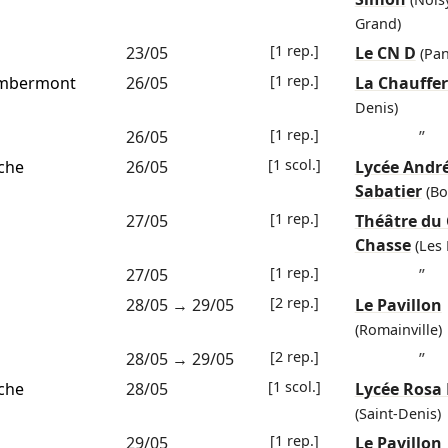
Grand)
[1 rep.]
23/05
Le CN D
(Pan
[1 rep.]
ambermont
26/05
La Chauffer
Denis)
[1 rep.]
26/05
”
[1 scol.]
che
26/05
Lycée Andr
Sabatier
(Bo
[1 rep.]
27/05
Théâtre du 
Chasse
(Les 
[1 rep.]
27/05
”
[2 rep.]
28/05
→
29/05
Le Pavillon
(Romainville)
[2 rep.]
28/05
→
29/05
”
[1 scol.]
che
28/05
Lycée Rosa
(Saint-Denis)
[1 rep.]
29/05
Le Pavillon