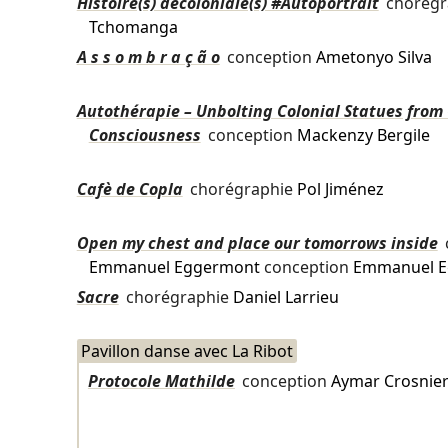
Histoire(s) décoloniale(s) #Autoportrait
chorégr
Tchomanga
A s s o m b r a ç ã o
conception
Ametonyo Silva
Autothérapie – Unbolting Colonial Statues from
Consciousness
conception
Mackenzy Bergile
Cafè de Copla
chorégraphie
Pol Jiménez
Open my chest and place our tomorrows inside
Emmanuel Eggermont
conception
Emmanuel E
Sacre
chorégraphie
Daniel Larrieu
Pavillon danse avec La Ribot
Protocole Mathilde
conception
Aymar Crosnie