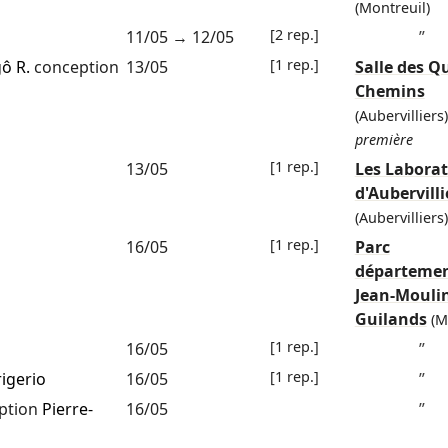
(Montreuil)
[2 rep.]
11/05
→
12/05
”
[1 rep.]
ô R.
conception
13/05
Salle des Q
Chemins
(Aubervilliers)
première
[1 rep.]
13/05
Les Laborat
d'Aubervilli
(Aubervilliers)
[1 rep.]
16/05
Parc
départemen
Jean-Moulin
Guilands
(M
[1 rep.]
16/05
”
[1 rep.]
rigerio
16/05
”
ption
Pierre-
16/05
”