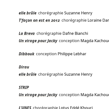
elle brûle
chorégraphie
Suzanne Henry
T'façon on est en 2012
chorégraphie
Loraine D
La Breva
chorégraphie
Dafne Bianchi
Un virage pour Jacky
conception
Magda Kachou
Dibbouk
conception
Philippe Lebhar
Dirau
elle brûle
chorégraphie
Suzanne Henry
STRIP
Un virage pour Jacky
conception
Magda Kachou
L'UNES
chorégraphie
Lotus Eddé Khouri