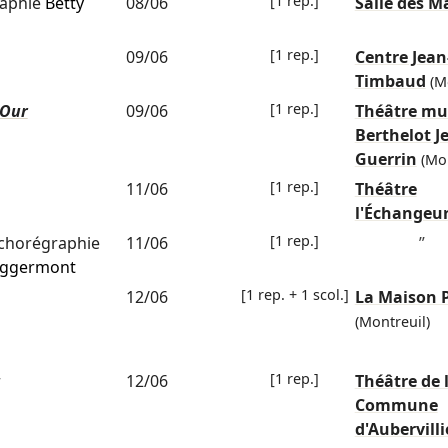
[1 rep.]
aphie
Betty
08/06
Salle des M
[1 rep.]
09/06
Centre Jean
Timbaud
(M
[1 rep.]
 Our
09/06
Théâtre mu
Berthelot J
Guerrin
(Mon
[1 rep.]
11/06
Théâtre
l'Échangeu
[1 rep.]
chorégraphie
11/06
”
ggermont
[1 rep. + 1 scol.]
12/06
La Maison 
(Montreuil)
[1 rep.]
r
12/06
Théâtre de 
Commune
d'Aubervilli