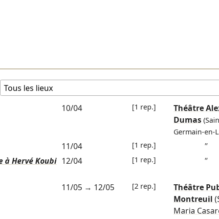
[1 rep.]
10/04
Théâtre Ale
Dumas
(Sain
Germain-en-L
[1 rep.]
11/04
”
[1 rep.]
e à Hervé Koubi
12/04
”
[2 rep.]
11/05
→
12/05
Théâtre Pub
Montreuil
(
Maria Casar