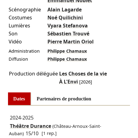
Emmanuel Noblet
Scénographie
Alain Lagarde
Costumes
Noé Quilichini
Lumières
Vyara Stefanova
Son
Sébastien Trouvé
Vidéo
Pierre Martin Oriol
Administration
Philippe Chamaux
Diffusion
Philippe Chamaux
Production déléguée
Les Choses de la vie
À L'Envi
[2026]
Dates
Partenaires de production
2024-2025
Théâtre Durance
(Château-Arnoux-Saint-
15/10
[1 rep.]
Auban)