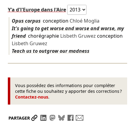
Y'a d'l'Europe dans l'Aire
Opus corpus
conception
Chloé Moglia
It's going to get worse and worse and worse, my
friend
chorégraphie
Lisbeth Gruwez
conception
Lisbeth Gruwez
Teach us to outgrow our madness
Vous possédez des informations pour compléter
cette fiche ou souhaitez y apporter des corrections ?
Contactez-nous
.
Partager le lien
Partager sur LinkedIn
Partager sur Mastodon
Partager sur Bluesky
Partager sur Facebook
Envoyer par mail
PARTAGER