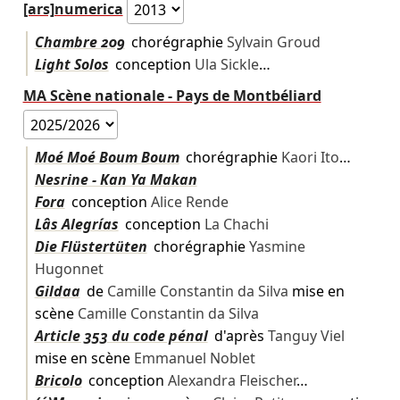
[ars]numerica
Chambre 209
chorégraphie
Sylvain Groud
Light Solos
conception
Ula Sickle
…
MA Scène nationale - Pays de Montbéliard
Moé Moé Boum Boum
chorégraphie
Kaori Ito
…
Nesrine - Kan Ya Makan
Fora
conception
Alice Rende
Lâs Alegrías
conception
La Chachi
Die Flüstertüten
chorégraphie
Yasmine
Hugonnet
Gildaa
de
Camille Constantin da Silva
mise en
scène
Camille Constantin da Silva
Article 353 du code pénal
d'après
Tanguy Viel
mise en scène
Emmanuel Noblet
Bricolo
conception
Alexandra Fleischer
…