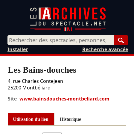
Rech
Installer
Recherche avancée
Les Bains-douches
4, rue Charles Contejean
25200
Montbéliard
Site
www.bainsdouches-montbeliard.com
Utilisation du lieu
Historique