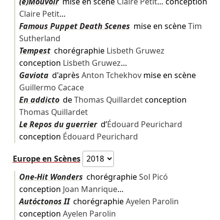
(é)Mouvoir
mise en scène
Claire Petit
… conception
Claire Petit
…
Famous Puppet Death Scenes
mise en scène
Tim
Sutherland
Tempest
chorégraphie
Lisbeth Gruwez
conception
Lisbeth Gruwez
…
Gaviota
d'après
Anton Tchekhov
mise en scène
Guillermo Cacace
En addicto
de
Thomas Quillardet
conception
Thomas Quillardet
Le Repos du guerrier
d’
Édouard Peurichard
conception
Édouard Peurichard
Europe en Scènes
One-Hit Wonders
chorégraphie
Sol Picó
conception
Joan Manrique
…
Autóctonos II
chorégraphie
Ayelen Parolin
conception
Ayelen Parolin