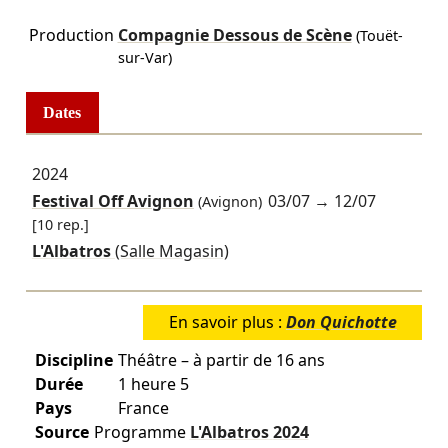
Production
Compagnie Dessous de Scène
(Touët-
sur-Var)
Dates
2024
Festival Off Avignon
03/07
→
12/07
(Avignon)
[10 rep.]
L'Albatros
(Salle Magasin)
En savoir plus :
Don Quichotte
Discipline
Théâtre – à partir de 16 ans
Durée
1 heure 5
Pays
France
Source
Programme
L'Albatros
2024