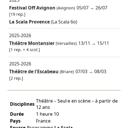
Festival Off Avignon
05/07
→
26/07
(Avignon)
[19 rep.]
La Scala Provence
(La Scala 60)
2025-2026
Théâtre Montansier
13/11
→
15/11
(Versailles)
[1 rep. + 4 scol.]
2025-2026
Théâtre de l'Escabeau
07/03
→
08/03
(Briare)
[2 rep.]
Théâtre – Seul·e en scène – à partir de
Disciplines
12 ans
Durée
1 heure 10
Pays
France
Source
Programme
La Scala