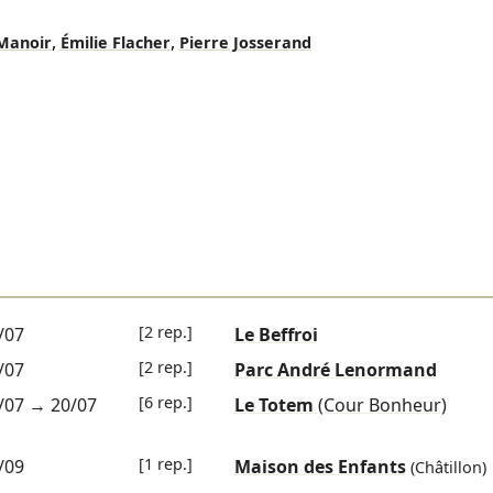
,
,
 Manoir
Émilie Flacher
Pierre Josserand
[2 rep.]
/07
Le Beffroi
[2 rep.]
/07
Parc André Lenormand
[6 rep.]
/07
→
20/07
Le Totem
(Cour Bonheur)
[1 rep.]
/09
Maison des Enfants
(Châtillon)