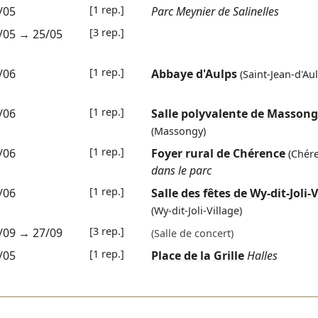
[1 rep.]
/05
Parc Meynier de Salinelles
[3 rep.]
/05
→
25/05
[1 rep.]
/06
Abbaye d'Aulps
(Saint-Jean-d'Au
[1 rep.]
/06
Salle polyvalente de Masson
(Massongy)
[1 rep.]
/06
Foyer rural de Chérence
(Chér
dans le parc
[1 rep.]
/06
Salle des fêtes de Wy-dit-Joli-V
(Wy-dit-Joli-Village)
[3 rep.]
/09
→
27/09
(Salle de concert)
[1 rep.]
/05
Place de la Grille
Halles