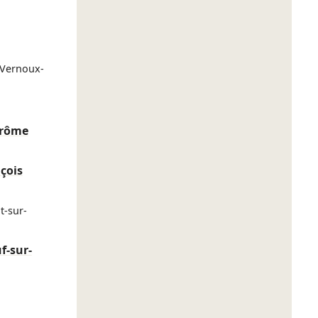
(Vernoux-
-Drôme
çois
t-sur-
f-sur-