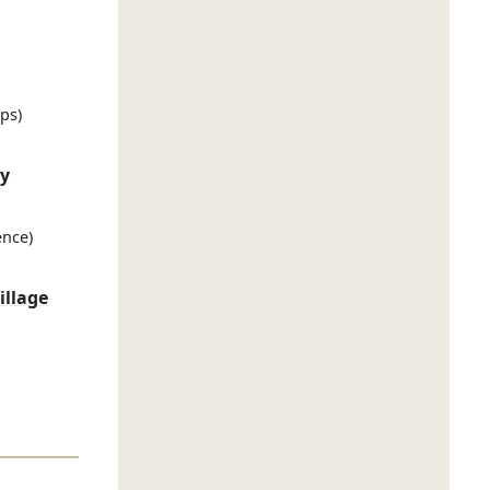
lps)
gy
ence)
illage