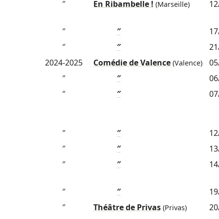
″
En Ribambelle !
12
(Marseille)
″
″
17
″
″
21
2024-2025
Comédie de Valence
05
(Valence)
″
″
06
″
″
07
″
″
12
″
″
13
″
″
14
″
″
19
″
Théâtre de Privas
20
(Privas)