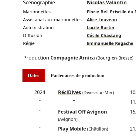
Scénographie
Nicolas Valantin
,
Marionnettes
Florie Bel
Priscille du
Assistanat aux marionnettes
Alice Louveau
Administration
Lucile Burtin
Diffusion
Cécile Chastang
Régie
Emmanuelle Regache
Production
Compagnie Arnica
(Bourg-en-Bresse)
Dates
Partenaires de production
2024
RéciDives
10
(Dives-sur-Mer)
″
″
11
″
Festival Off Avignon
15
(Avignon)
″
Play Mobile
21
(Châtillon)