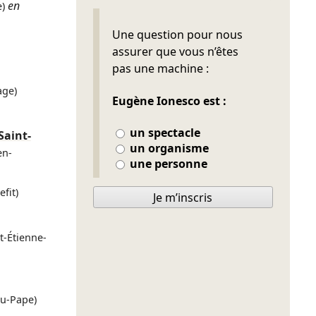
en
e)
Ne pas remplir
Une question pour nous
assurer que vous n’êtes
pas une machine :
age)
Eugène Ionesco est :
un spectacle
Saint-
un organisme
en-
une personne
efit)
Je m’inscris
t-Étienne-
du-Pape)