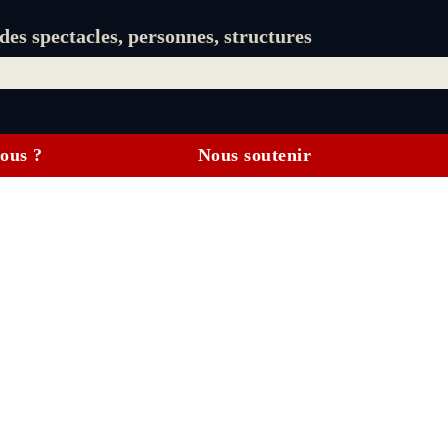
es spectacles, personnes, structures
ous ?
Nous soutenir