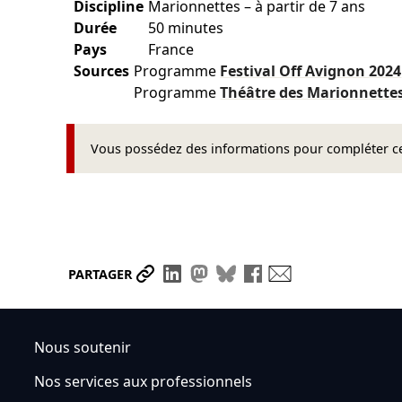
Discipline
Marionnettes – à partir de 7 ans
Durée
50 minutes
Pays
France
Sources
Programme
Festival Off Avignon
2024
Programme
Théâtre des Marionnette
Vous possédez des informations pour compléter cet
Partager le lien
Partager sur LinkedIn
Partager sur Mastodon
Partager sur Bluesky
Partager sur Face
Envoyer par ma
PARTAGER
Nous soutenir
Nos services aux professionnels