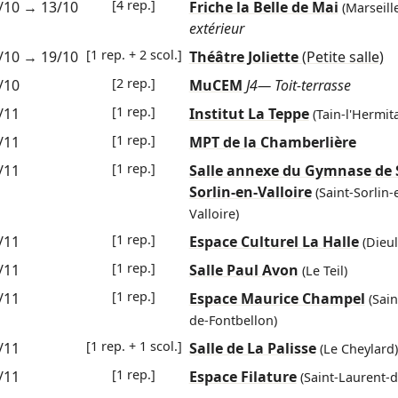
[4 rep.]
/10
→
13/10
Friche la Belle de Mai
(Marseill
extérieur
[1 rep. + 2 scol.]
/10
→
19/10
Théâtre Joliette
(Petite salle)
[2 rep.]
/10
MuCEM
J4— Toit-terrasse
[1 rep.]
/11
Institut La Teppe
(Tain-l'Hermit
[1 rep.]
/11
MPT de la Chamberlière
[1 rep.]
/11
Salle annexe du Gymnase de 
Sorlin-en-Valloire
(Saint-Sorlin-
Valloire)
[1 rep.]
/11
Espace Culturel La Halle
(Dieul
[1 rep.]
/11
Salle Paul Avon
(Le Teil)
[1 rep.]
/11
Espace Maurice Champel
(Sain
de-Fontbellon)
[1 rep. + 1 scol.]
/11
Salle de La Palisse
(Le Cheylard)
[1 rep.]
/11
Espace Filature
(Saint-Laurent-