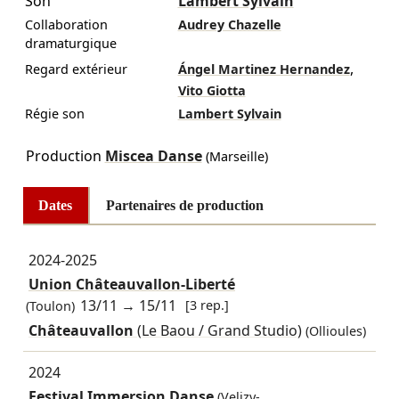
Son
Lambert Sylvain
Collaboration
Audrey Chazelle
dramaturgique
,
Regard extérieur
Ángel Martinez Hernandez
Vito Giotta
Régie son
Lambert Sylvain
Production
Miscea Danse
(Marseille)
Dates
Partenaires de production
2024-2025
Union Châteauvallon-Liberté
13/11
→
15/11
[3 rep.]
(Toulon)
Châteauvallon
(Le Baou / Grand Studio)
(Ollioules)
2024
Festival Immersion Danse
(Velizy-