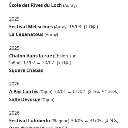
École des Rives du Loch
(Auray)
2025
Festival Méliscènes
15/03
[1 rep.]
(Auray)
La Cabanatous
(Auray)
2025
Chalon dans la rue
(Chalon-sur-
17/07
→
20/07
[8 rep.]
Saône)
Square Chabas
2026
À Pas Contés
30/01
→
01/02
[2 rep. + 1 scol.]
(Dijon)
Salle Devosge
(Dijon)
2026
Festival Luluberlu
30/05
→
31/05
[3 rep.]
(Blagnac)