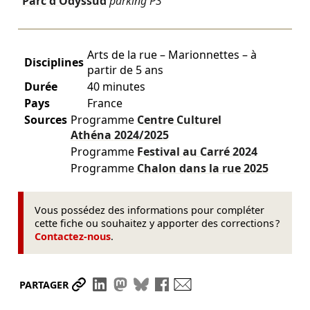
Parc d'Odyssud
parking P3
Arts de la rue – Marionnettes – à
Disciplines
partir de 5 ans
Durée
40 minutes
Pays
France
Sources
Programme
Centre Culturel
Athéna
2024/2025
Programme
Festival au Carré
2024
Programme
Chalon dans la rue
2025
Vous possédez des informations pour compléter
cette fiche ou souhaitez y apporter des corrections ?
Contactez-nous
.
Partager le lien
Partager sur LinkedIn
Partager sur Mastodon
Partager sur Bluesky
Partager sur Facebook
Envoyer par mail
PARTAGER