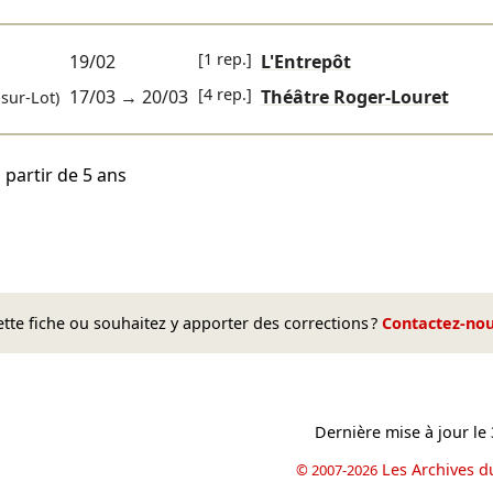
[1 rep.]
19/02
L'Entrepôt
[4 rep.]
17/03
→
20/03
Théâtre Roger-Louret
sur-Lot)
 partir de 5 ans
te fiche ou souhaitez y apporter des corrections ?
Contactez-no
Dernière mise à jour le
Les Archives d
© 2007-2026
book
il