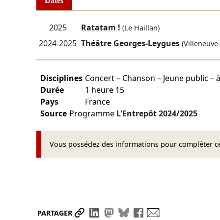
Dates
2025
Ratatam !
(Le Haillan)
2024-2025
Théâtre Georges-Leygues
(Villeneuve-
Disciplines
Concert – Chanson – Jeune public – à
Durée
1 heure 15
Pays
France
Source
Programme
L'Entrepôt
2024/2025
Vous possédez des informations pour compléter cet
Partager le lien
Partager sur LinkedIn
Partager sur Mastodon
Partager sur Bluesky
Partager sur Face
Envoyer par ma
PARTAGER