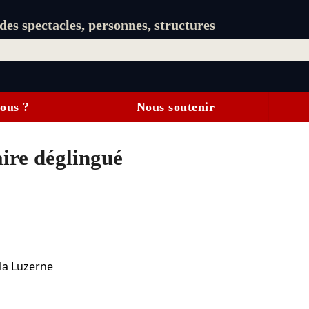
es spectacles, personnes, structures
ous ?
Nous soutenir
aire déglingué
 la Luzerne