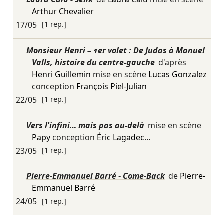
Arthur Chevalier
17/05
[1 rep.]
Monsieur Henri – 1er volet : De Judas à Manuel
Valls, histoire du centre-gauche
d'après
Henri Guillemin
mise en scène
Lucas Gonzalez
conception
François Piel-Julian
22/05
[1 rep.]
Vers l'infini… mais pas au-delà
mise en scène
Papy
conception
Éric Lagadec
…
23/05
[1 rep.]
Pierre-Emmanuel Barré - Come-Back
de
Pierre-
Emmanuel Barré
24/05
[1 rep.]