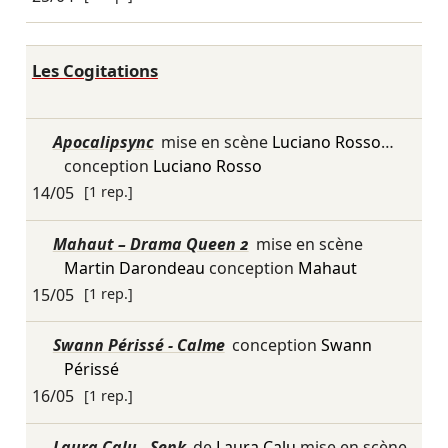
Les Cogitations
Apocalipsync
mise en scène
Luciano Rosso
…
conception
Luciano Rosso
14/05
[1 rep.]
Mahaut – Drama Queen 2
mise en scène
Martin Darondeau
conception
Mahaut
15/05
[1 rep.]
Swann Périssé - Calme
conception
Swann
Périssé
16/05
[1 rep.]
Laura Calu - Senk
de
Laura Calu
mise en scène