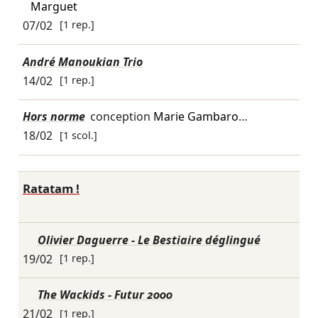
Marguet
07/02
[1 rep.]
André Manoukian Trio
14/02
[1 rep.]
Hors norme
conception
Marie Gambaro
…
18/02
[1 scol.]
Ratatam !
Olivier Daguerre - Le Bestiaire déglingué
19/02
[1 rep.]
The Wackids - Futur 2000
21/02
[1 rep.]