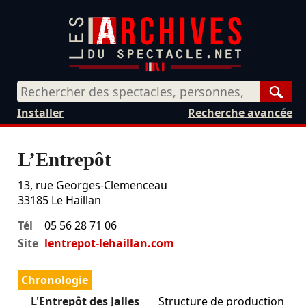
Rech
Installer
Recherche avancée
L’Entrepôt
13, rue Georges-Clemenceau
33185
Le Haillan
Tél
05 56 28 71 06
Site
lentrepot-lehaillan.com
Chronologie
L'Entrepôt des Jalles
Structure de production