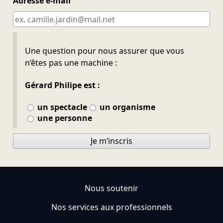
Adresse e-mail
Ne pas remplir
Une question pour nous assurer que vous
n’êtes pas une machine :
Gérard Philipe est :
un spectacle
un organisme
une personne
Je m’inscris
Nous soutenir
Nos services aux professionnels