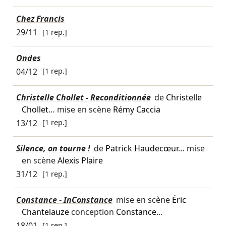
Chez Francis
29/11
[1 rep.]
Ondes
04/12
[1 rep.]
Christelle Chollet - Reconditionnée
de
Christelle
Chollet
… mise en scène
Rémy Caccia
13/12
[1 rep.]
Silence, on tourne !
de
Patrick Haudecœur
… mise
en scène
Alexis Plaire
31/12
[1 rep.]
Constance - InConstance
mise en scène
Éric
Chantelauze
conception
Constance
…
18/01
[1 rep.]