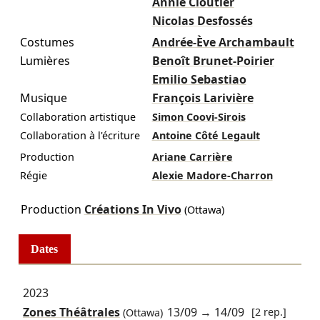
Annie Cloutier
Nicolas Desfossés
Costumes
Andrée-Ève Archambault
Lumières
Benoît Brunet-Poirier
Emilio Sebastiao
Musique
François Larivière
Collaboration artistique
Simon Coovi-Sirois
Collaboration à l'écriture
Antoine Côté Legault
Production
Ariane Carrière
Régie
Alexie Madore-Charron
Production
Créations In Vivo
(Ottawa)
Dates
2023
Zones Théâtrales
13/09
→
14/09
[2 rep.]
(Ottawa)