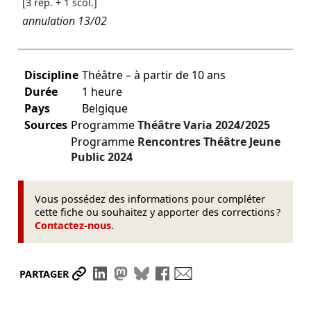
[3 rep. + 1 scol.]
annulation 13/02
Discipline
Théâtre – à partir de 10 ans
Durée
1 heure
Pays
Belgique
Sources
Programme
Théâtre Varia
2024/2025
Programme
Rencontres Théâtre Jeune
Public
2024
Vous possédez des informations pour compléter
cette fiche ou souhaitez y apporter des corrections ?
Contactez-nous
.
Partager le lien
Partager sur LinkedIn
Partager sur Mastodon
Partager sur Bluesky
Partager sur Facebook
Envoyer par mail
PARTAGER