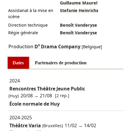
Guillaume Maurel
Assistanat à la mise en
Stefanie Heinrichs
scène
Direction technique
Benoît Vanderyse
Régie générale
Benoît Vanderyse
Production
D³ Drama Company
[Belgique]
Dates
Partenaires de production
2024
Rencontres Théâtre Jeune Public
20/08
→
21/08
[2 rep.]
(Huy)
École normale de Huy
2024-2025
Théâtre Varia
11/02
→
14/02
(Bruxelles)