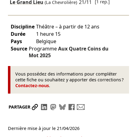
Le Grand Lieu
21/11
[1 rep.]
(La Chevrolière)
Discipline
Théâtre – à partir de 12 ans
Durée
1 heure 15
Pays
Belgique
Source
Programme
Aux Quatre Coins du
Mot
2025
Vous possédez des informations pour compléter
cette fiche ou souhaitez y apporter des corrections ?
Contactez-nous
.
Partager le lien
Partager sur LinkedIn
Partager sur Mastodon
Partager sur Bluesky
Partager sur Facebook
Envoyer par mail
PARTAGER
Dernière mise à jour le
21/04/2026