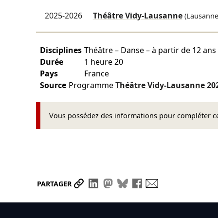
2025-2026
Théâtre Vidy-Lausanne
(Lausanne
Disciplines
Théâtre – Danse – à partir de 12 ans
Durée
1 heure 20
Pays
France
Source
Programme
Théâtre Vidy-Lausanne
20
Vous possédez des informations pour compléter cet
Partager le lien
Partager sur LinkedIn
Partager sur Mastodon
Partager sur Bluesky
Partager sur Face
Envoyer par ma
PARTAGER