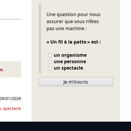
Ne pas remplir
Une question pour nous
assurer que vous n’êtes
pas une machine :
« Un fil à la patte » est :
un organisme
une personne
un spectacle
us
.
Je m’inscris
28/01/2026
u spectacle