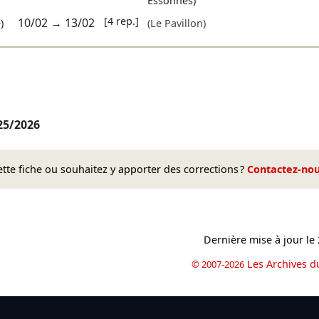
Essonnes)
[4 rep.]
10/02
→
13/02
)
(Le Pavillon)
25/2026
te fiche ou souhaitez y apporter des corrections ?
Contactez-no
Dernière mise à jour le
Les Archives d
© 2007-2026
book
il