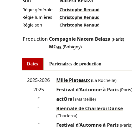
Son
Nacera Belaza
Régie générale
Christophe Renaud
Régie lumières
Christophe Renaud
Régie son
Christophe Renaud
Production
Compagnie Nacera Belaza
(Paris)
MC93
(Bobigny)
Dates
Partenaires de production
2025-2026
Mille Plateaux
(La Rochelle)
2025
Festival d'Automne à Paris
(Paris
″
actOral
(Marseille)
″
Biennale de Charleroi Danse
(Charleroi)
″
Festival d'Automne à Paris
(Paris