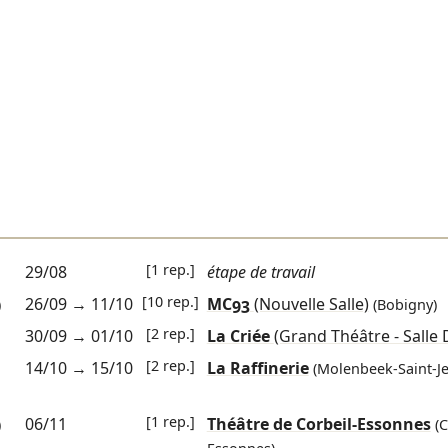
[1 rep.]
29/08
étape de travail
[10 rep.]
26/09
→
11/10
MC93
(Nouvelle Salle)
)
(Bobigny)
[2 rep.]
30/09
→
01/10
La Criée
(Grand Théâtre - Salle
[2 rep.]
14/10
→
15/10
La Raffinerie
(Molenbeek-Saint-J
[1 rep.]
06/11
Théâtre de Corbeil-Essonnes
)
(C