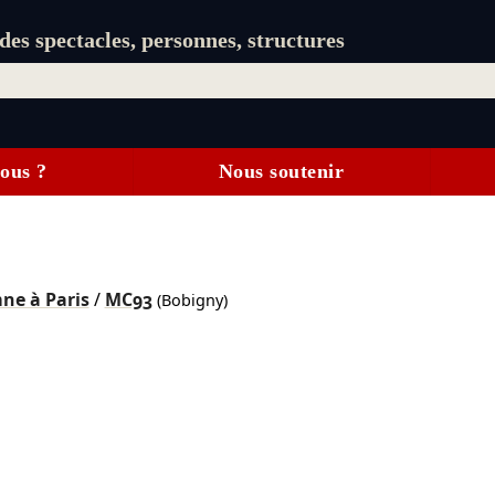
es spectacles, personnes, structures
ous ?
Nous soutenir
ne à Paris
/
MC93
(Bobigny)