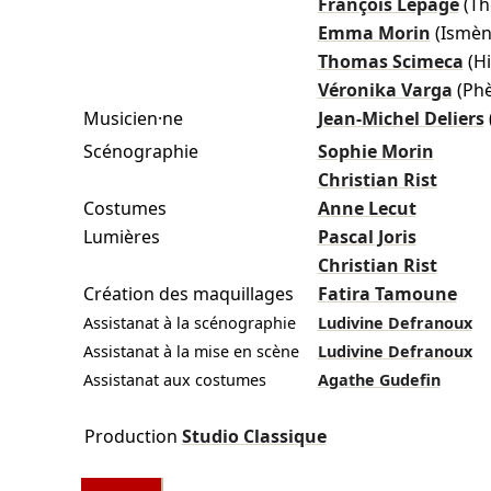
François Lepage
(T
Emma Morin
(Ismèn
Thomas Scimeca
(H
Véronika Varga
(Ph
Musicien·ne
Jean-Michel Deliers
Scénographie
Sophie Morin
Christian Rist
Costumes
Anne Lecut
Lumières
Pascal Joris
Christian Rist
Création des maquillages
Fatira Tamoune
Assistanat à la scénographie
Ludivine Defranoux
Assistanat à la mise en scène
Ludivine Defranoux
Assistanat aux costumes
Agathe Gudefin
Production
Studio Classique