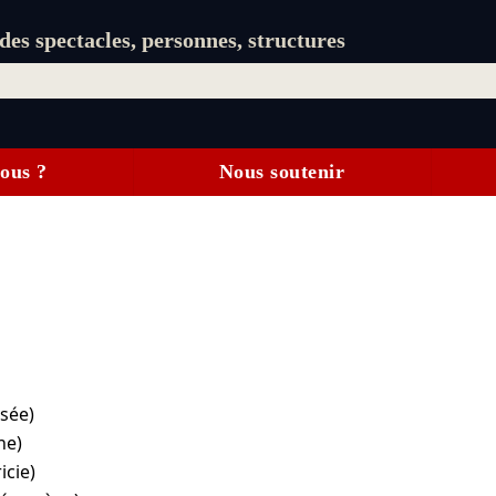
es spectacles, personnes, structures
ous ?
Nous soutenir
sée)
ne)
icie)