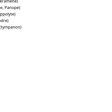
héramène)
e, Panope)
ippolyte)
èdre)
(tympanon)