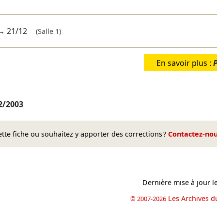
→
21/12
(Salle 1)
En savoir plus :
2/2003
te fiche ou souhaitez y apporter des corrections ?
Contactez-no
Dernière mise à jour l
Les Archives d
© 2007-2026
book
il