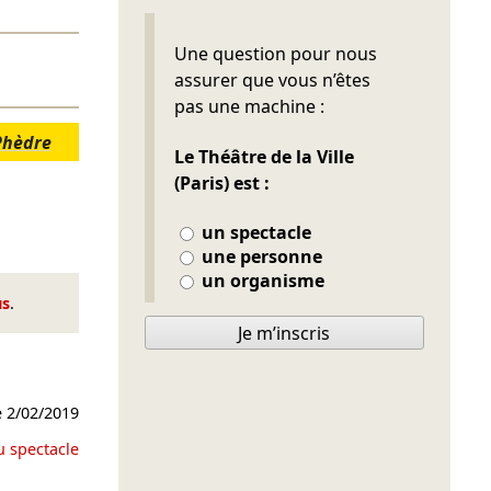
Ne pas remplir
Une question pour nous
assurer que vous n’êtes
pas une machine :
Phèdre
Le Théâtre de la Ville
(Paris) est :
un spectacle
une personne
un organisme
us
.
Je m’inscris
e
2/02/2019
u spectacle