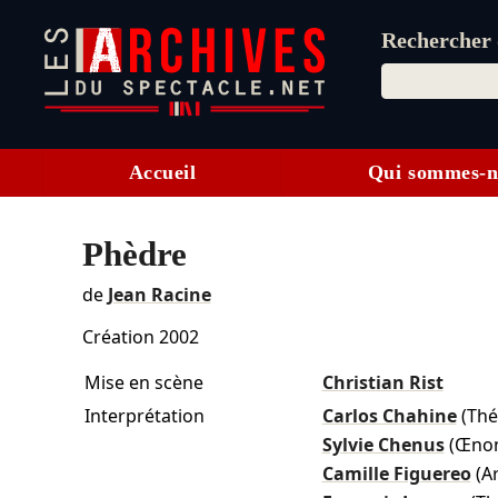
Rechercher d
Accueil
Qui sommes-n
Phèdre
de
Jean Racine
Création 2002
Mise en scène
Christian Rist
Interprétation
Carlos Chahine
(Thé
Sylvie Chenus
(Œno
Camille Figuereo
(Ar