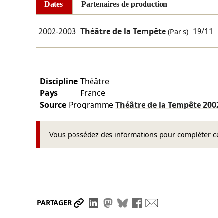
Dates
Partenaires de production
2002-2003
Théâtre de la Tempête
19/11
(Paris)
Discipline
Théâtre
Pays
France
Source
Programme
Théâtre de la Tempête
200
Vous possédez des informations pour compléter cet
Partager le lien
Partager sur LinkedIn
Partager sur Mastodon
Partager sur Bluesky
Partager sur Face
Envoyer par ma
PARTAGER