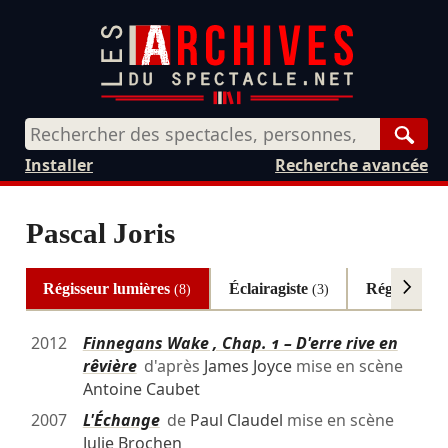
Rech
Installer
Recherche avancée
Pascal Joris
Régisseur lumières
Éclairagiste
Régisseur g
(8)
(3)
2012
Finnegans Wake , Chap. 1 – D'erre rive en
rêvière
d'après
James Joyce
mise en scène
Antoine Caubet
2007
L'Échange
de
Paul Claudel
mise en scène
Julie Brochen