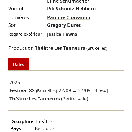
Éline Schumacher
Voix off
Pili Schmitz Hebborn
Lumières
Pauline Chavanon
Son
Gregory Duret
Regard extérieur
Jessica Hawna
Production
Théâtre Les Tanneurs
(Bruxelles)
Dates
2025
Festival XS
22/09
→
27/09
[4 rep.]
(Bruxelles)
Théâtre Les Tanneurs
(Petite salle)
Discipline
Théâtre
Pays
Belgique