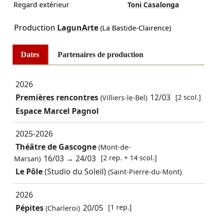
Regard extérieur
Toni Casalonga
Production
LagunArte
(La Bastide-Clairence)
Dates
Partenaires de production
2026
Premières rencontres
12/03
[2 scol.]
(Villiers-le-Bel)
Espace Marcel Pagnol
2025-2026
Théâtre de Gascogne
(Mont-de-
16/03
→
24/03
[2 rep. + 14 scol.]
Marsan)
Le Pôle
(Studio du Soleil)
(Saint-Pierre-du-Mont)
2026
Pépites
20/05
[1 rep.]
(Charleroi)