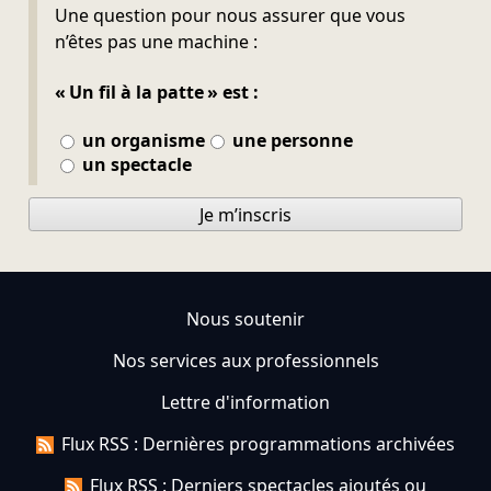
Ne pas remplir
Une question pour nous assurer que vous
n’êtes pas une machine :
« Un fil à la patte » est :
un organisme
une personne
un spectacle
Je m’inscris
Nous soutenir
Nos services aux professionnels
Lettre d'information
Flux RSS : Dernières programmations archivées
Flux RSS : Derniers spectacles ajoutés ou